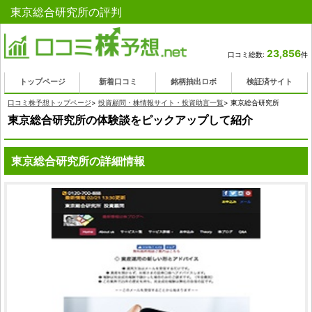
東京総合研究所の評判
23,856
口コミ総数:
件
トップページ
新着口コミ
銘柄抽出ロボ
検証済サイト
口コミ株予想トップページ
>
投資顧問・株情報サイト・投資助言一覧
>
東京総合研究所
東京総合研究所の体験談をピックアップして紹介
東京総合研究所の詳細情報