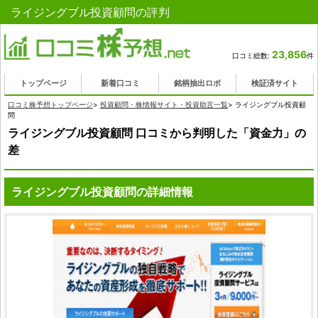
ライジングブル投資顧問の評判
23,856
口コミ総数:
件
トップページ
新着口コミ
銘柄抽出ロボ
検証済サイト
口コミ株予想トップページ
>
投資顧問・株情報サイト・投資助言一覧
>
ライジングブル投資顧
問
ライジングブル投資顧問 口コミから判明した「資金力」の
差
ライジングブル投資顧問の詳細情報