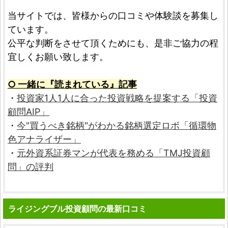
当サイトでは、皆様からの口コミや体験談を募集し
ています。
公平な判断をさせて頂くためにも、是非ご協力の程
宜しくお願い致します。
○ 一緒に『読まれている』記事
・
投資家1人1人に合った投資戦略を提案する「投資
顧問AIP」
・
今"買うべき銘柄"がわかる銘柄選定ロボ「循環物
色アナライザー」
・
元外資系証券マンが代表を務める「TMJ投資顧
問」の評判
ライジングブル投資顧問の最新口コミ