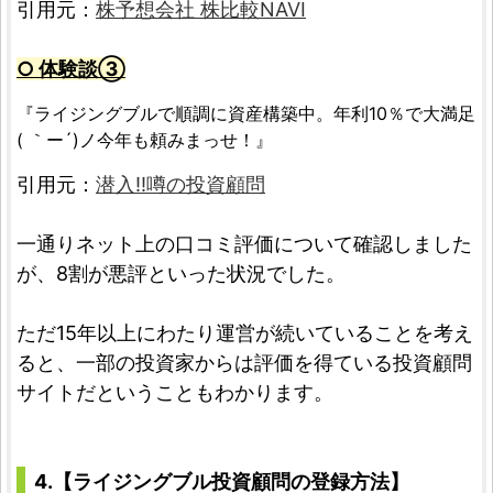
引用元：
株予想会社 株比較NAVI
○ 体験談③
『ライジングブルで順調に資産構築中。年利10％で大満足
( ｀ー´)ノ今年も頼みまっせ！』
引用元：
潜入!!噂の投資顧問
一通りネット上の口コミ評価について確認しました
が、8割が悪評といった状況でした。
ただ15年以上にわたり運営が続いていることを考え
ると、一部の投資家からは評価を得ている投資顧問
サイトだということもわかります。
4.【ライジングブル投資顧問の登録方法】