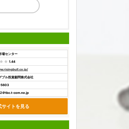
市場センター
1.44
w.risingbull.co.jp/
グブル投資顧問株式会社
-5603
2＠tbc.t-com.ne.jp
式サイトを見る