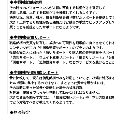
◆中国株戦略銘柄
その時々のパフォーマンスが大幅に変化する銘柄だけを選定して、
選別し急騰、上昇する銘柄だけを推奨してくれるようです。
決算状況、背景、材用、投資判断等を織り交ぜたレポートを提供して
大きく上昇する可能性がある銘柄だけど独自の手法でピックアップし
買うことを前提としたサポートになるようです。
◆中国株売買サポート
戦略銘柄の売買を助言し、成功への可能性を飛躍的に向上させてくれ
コンテンツがこの『中国株売買サポート』のプランのようです。
投資金額ごとに別れた「買いサポート」や購入後の管理情報をサポー
「売却サポート」「ウェイト変更サポート」「損切りサポート」「分
「回復サポート」「追加投資サポート」などのサービスを受けること
◆中国株投資戦略レポート
昔に比較して、現在は個別銘柄のみを対応していては、相場に対応す
1つの売買に集中するのではなく、まとまった資金を動かすには、
その決断に至った背景や反転した場合の状況判断、
対処法、施策までしっかり判断して動かなければなりません。
大きな資金を動かす方には、「投資戦略レポート」や「本日の投資戦
でどう対処すべきか教えてくれるようです。
◆料金設定