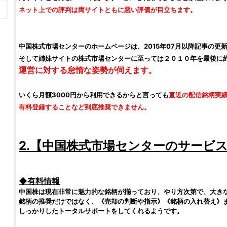
ネット上での評判は両サイトともに悪い評価が目立ちます。
中国株式市場センターのホームページは、2015年07月以降記事の更
そして姉妹サイトの株式市場センターに至っては２０１０年を最後に
運営に対する怠惰な姿勢が伺えます。
いくら月額3000円から利用できるからと言っても
直近の配信銘柄実
有料登録することなど到底推奨できません。
2.【
中国株式市場センター
のサービ
◆有料情報
中国株は現在非常に魅力的な銘柄が揃っており、やり方次第で、大き
銘柄の推奨だけではなく、《売却の判断や指示》《銘柄の入れ替え》
しっかりしたトータルサポートをしてくれるようです。