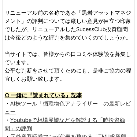
リニューアル前の名称である「黒岩アセットマネジ
メント」の評判については厳しい意見が目立つ印象
でしたが、リニューアルしたSucessClub投資顧問
は今後どのような評判を集めていくのでしょうか。
当サイトでは、皆様からの口コミや体験談を募集し
ています。
公平な判断をさせて頂くためにも、是非ご協力の程
宜しくお願い致します。
○ 一緒に『読まれている』記事
・
AI株ツール「循環物色アナライザー」の最新レビ
ュー
・
Youtubeで相場展望などを解説する「暁投資顧
問」の評判
・
元外資系証券マンが代表を務める「TMJ投資顧