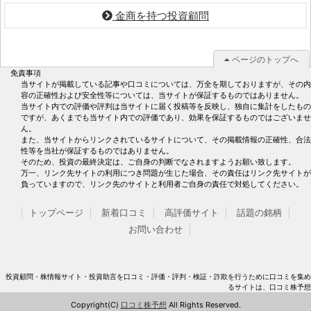
金商を持つ投資顧問
ページのトップへ
免責事項
当サイトが掲載している記事や口コミについては、万全を期しておりますが、その内
容の正確性および安全性等については、当サイトが保証するものではありません。
当サイト内での評価や評判は当サイトに届く投稿等を反映し、独自に集計をしたもの
ですが、あくまでも当サイト内での評価であり、効果を保証するものではございませ
ん。
また、当サイトからリンクされているサイトについて、その掲載情報の正確性、合法
性等を当社が保証するものではありません。
そのため、投資の最終決定は、ご自身の判断でなされますようお願い致します。
万一、リンク先サイトの利用につき問題が生じた場合、その責任はリンク先サイトが
負っていますので、リンク先のサイトと利用者ご自身の責任で対処してください。
トップページ
新着口コミ
高評価サイト
話題の銘柄
お問い合わせ
投資顧問・株情報サイト・投資助言を口コミ・評価・評判・検証・詐欺を行うために口コミを集め
るサイトは、口コミ株予想
Copyright(C)
口コミ株予想
All Rights Reserved.