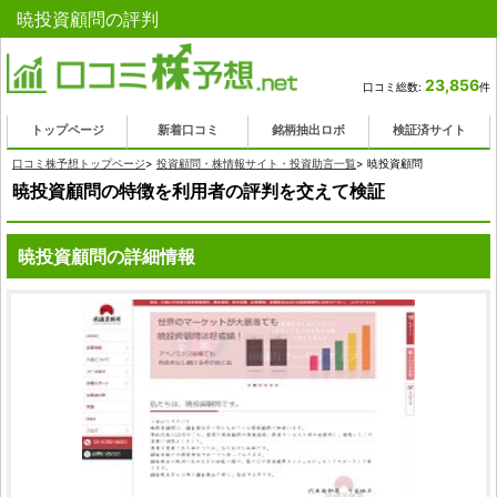
暁投資顧問の評判
23,856
口コミ総数:
件
トップページ
新着口コミ
銘柄抽出ロボ
検証済サイト
口コミ株予想トップページ
>
投資顧問・株情報サイト・投資助言一覧
>
暁投資顧問
暁投資顧問の特徴を利用者の評判を交えて検証
暁投資顧問の詳細情報