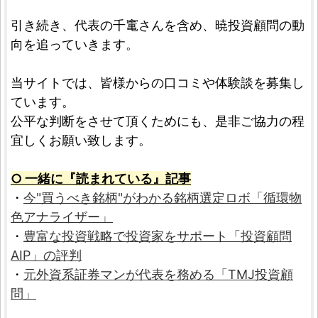
引き続き、代表の千竃さんを含め、暁投資顧問の動
向を追っていきます。
当サイトでは、皆様からの口コミや体験談を募集し
ています。
公平な判断をさせて頂くためにも、是非ご協力の程
宜しくお願い致します。
○ 一緒に『読まれている』記事
・
今"買うべき銘柄"がわかる銘柄選定ロボ「循環物
色アナライザー」
・
豊富な投資戦略で投資家をサポート「投資顧問
AIP」の評判
・
元外資系証券マンが代表を務める「TMJ投資顧
問」