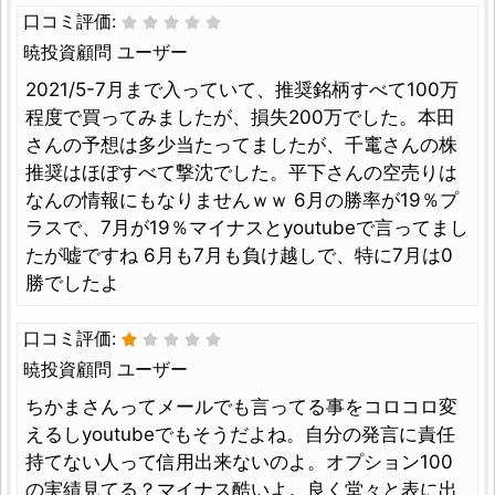
口コミ評価:
暁投資顧問 ユーザー
2021/5-7月まで入っていて、推奨銘柄すべて100万
程度で買ってみましたが、損失200万でした。本田
さんの予想は多少当たってましたが、千竃さんの株
推奨はほぼすべて撃沈でした。平下さんの空売りは
なんの情報にもなりませんｗｗ 6月の勝率が19％プ
ラスで、7月が19％マイナスとyoutubeで言ってまし
たが嘘ですね 6月も7月も負け越しで、特に7月は0
勝でしたよ
口コミ評価:
暁投資顧問 ユーザー
ちかまさんってメールでも言ってる事をコロコロ変
えるしyoutubeでもそうだよね。自分の発言に責任
持てない人って信用出来ないのよ。オプション100
の実績見てる？マイナス酷いよ。良く堂々と表に出