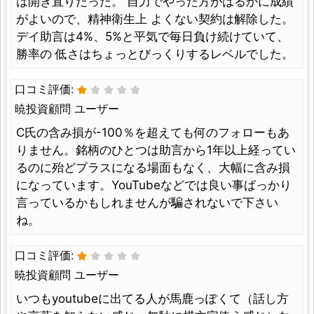
は開き直りだった。 自力でやった方がはるかに成績
がよいので、精神衛生上 よくない契約は解除した。
デイ助言は4%、5%と平気で毎日負け続けていて、
勝率の 低さはちょっとびっくりするレベルでした。
口コミ評価:
暁投資顧問 ユーザー
C氏の含み損が-100％を超えても何のフォローもあ
りません。銘柄のひとつは助言から1年以上経ってい
るのに殆どプラスになる場面もなく、大幅に含み損
になっています。YouTubeなどでは良い事ばっかり
言っているかもしれませんが騙されないで下さい
ね。
口コミ評価:
暁投資顧問 ユーザー
いつもyoutubeに出てる人が馬鹿っぽくて（話し方