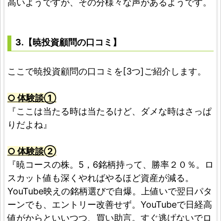
高いようですが、その分様々な声があるようです。
3.【暁投資顧問の口コミ】
ここで暁投資顧問の口コミを[3つ]ご紹介します。
○ 体験談①
『ここは当たる時は当たるけど、ダメな時はさっぱ
りだよね』
○ 体験談➁
『暁コースの株。5，6銘柄持って、勝率２０％。ロ
スカット値も深くやればやるほど資産が減る。
YouTube映えの銘柄選びで自爆。上値いで翌日パタ
ーンでも、エントリー改善せず。YouTubeで日経高
値がからといいつつ、買い助言。すぐ逃げないでロ