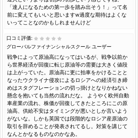
「達人になるための第一歩を踏み出そう！」って名
前に変えてもいいと思いますw過度な期待はよくな
いってことなのかもしれませんけど
口コミ評価:
グローバルファイナンシャルスクール ユーザー
戦争によって原油高になってはいるが、戦争以前か
ら世界経済が回復に転じ原油等の需要は大きく値段
は上がっていた。原油高に更に拍車をかけることと
なったウクライナ侵攻によるロシアへの経済引き締
めはスタグフレーションの切っ掛けとなりかねない
懸念を抱いても当然の流れだな。 ようやく欧州自動
車産業の流れ、株価が回復してきたところにこの原
油高、供給不安はタイミングが悪いとしか言いよう
がないな。しかも英国では段階的なロシア産原油の
取引を辞めることが発表されてるし。対策を講じて
なんとかなるものなのかなあ。