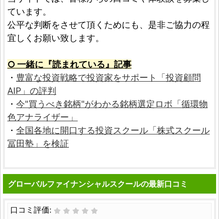
ています。
公平な判断をさせて頂くためにも、是非ご協力の程
宜しくお願い致します。
○ 一緒に『読まれている』記事
・
豊富な投資戦略で投資家をサポート「投資顧問
AIP」の評判
・
今"買うべき銘柄"がわかる銘柄選定ロボ「循環物
色アナライザー」
・
全国各地に開口する投資スクール「株式スクール
冨田塾」を検証
グローバルファイナンシャルスクールの最新口コミ
口コミ評価: