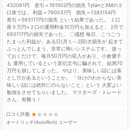
432061円 差引＝161502円の損失 TytanとXMの２
口座では、 利益＝790037円 損失＝1383154円
差引＝593117円の損失 という結果であった。 １口
座５万円×２口の運用料金10万円も加えると、 2月で
693117円の損失であった。 〇感想 毎日、こつこつ
たまった利益が、ある日(月１～2回)大損失が 起きて
ぶっとんでしまう、非常に怖いシステムです。 放っ
ておくだけで、毎月50万円の収入があり、小倉優子
も 運用しているという宣伝文句に騙されて、結局70
万円も損してしまった。 やはり、美味しい話には落
とし穴があるということか。 「分けのわからない美
味しい話には絶対にのらないこと」という 大変よい
勉強をさせてもらいました。 マスターズ・トレード
さん、有難う！
口コミ評価:
オートリッチ(AutoRich) ユーザー