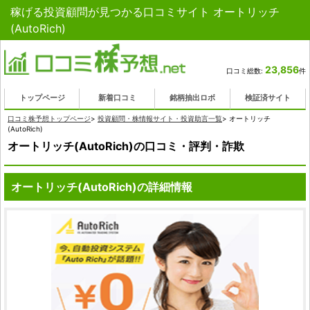
稼げる投資顧問が見つかる口コミサイト オートリッチ
(AutoRich)
23,856
口コミ総数:
件
トップページ
新着口コミ
銘柄抽出ロボ
検証済サイト
口コミ株予想トップページ
>
投資顧問・株情報サイト・投資助言一覧
>
オートリッチ
(AutoRich)
オートリッチ(AutoRich)の口コミ・評判・詐欺
オートリッチ(AutoRich)の詳細情報