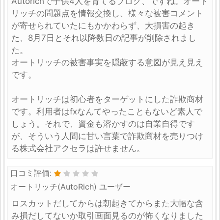
Autorichで子供4人を育てるブログ、ですね。オート
リッチの問題点を情報交換し、様々な被害コメント
が寄せられていたにもかかわらず、大損害の起き
た、8月7日とそれ以降数日の記事が削除されまし
た。
オートリッチの被害事実を隠蔽する意図が見え見え
です。
オートリッチは初心者をターゲットにした詐欺商材
です。利用者はfxなんてやったこともないど素人で
しょう。それで、資金も溶かすのは自業自得です
が、そういう人間に甘い言葉で詐欺商材を売りつけ
る株式会社アクセラは許せません。
口コミ評価:
オートリッチ(AutoRich) ユーザー
ロスカットだしてからは朝起きてからまた大幅な含
み損だしてないか取引画面見るのが怖くなりました