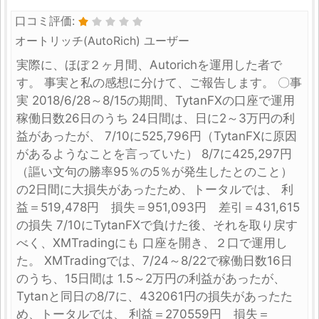
口コミ評価:
オートリッチ(AutoRich) ユーザー
実際に、ほぼ２ヶ月間、Autorichを運用した者で
す。 事実と私の感想に分けて、ご報告します。 〇事
実 2018/6/28～8/15の期間、TytanFXの口座で運用
稼働日数26日のうち 24日間は、日に2～3万円の利
益があったが、 7/10に525,796円（TytanFXに原因
があるようなことを言っていた） 8/7に425,297円
（謳い文句の勝率95％の5％が発生したとのこと）
の2日間に大損失があったため、トータルでは、 利
益＝519,478円 損失＝951,093円 差引＝431,615
の損失 7/10にTytanFXで負けた後、それを取り戻す
べく、XMTradingにも 口座を開き、２口で運用し
た。 XMTradingでは、7/24～8/22で稼働日数16日
のうち、15日間は 1.5～2万円の利益があったが、
Tytanと同日の8/7に、432061円の損失があったた
め、トータルでは、 利益＝270559円 損失＝