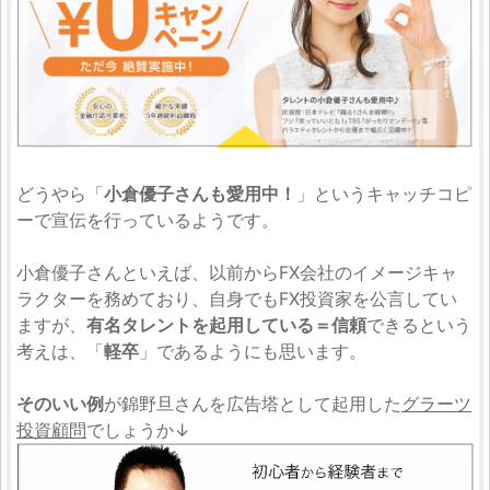
どうやら「
小倉優子さんも愛用中！
」というキャッチコピ
ーで宣伝を行っているようです。
小倉優子さんといえば、以前からFX会社のイメージキャ
ラクターを務めており、自身でもFX投資家を公言してい
ますが、
有名タレントを起用している＝信頼
できるという
考えは、「
軽卒
」であるようにも思います。
そのいい例
が錦野旦さんを広告塔として起用した
グラーツ
投資顧問
でしょうか↓