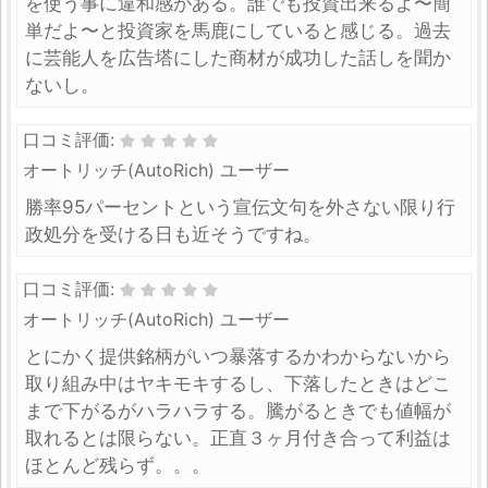
を使う事に違和感がある。誰でも投資出来るよ〜簡
単だよ〜と投資家を馬鹿にしていると感じる。過去
に芸能人を広告塔にした商材が成功した話しを聞か
ないし。
口コミ評価:
オートリッチ(AutoRich) ユーザー
勝率95パーセントという宣伝文句を外さない限り行
政処分を受ける日も近そうですね。
口コミ評価:
オートリッチ(AutoRich) ユーザー
とにかく提供銘柄がいつ暴落するかわからないから
取り組み中はヤキモキするし、下落したときはどこ
まで下がるがハラハラする。騰がるときでも値幅が
取れるとは限らない。正直３ヶ月付き合って利益は
ほとんど残らず。。。