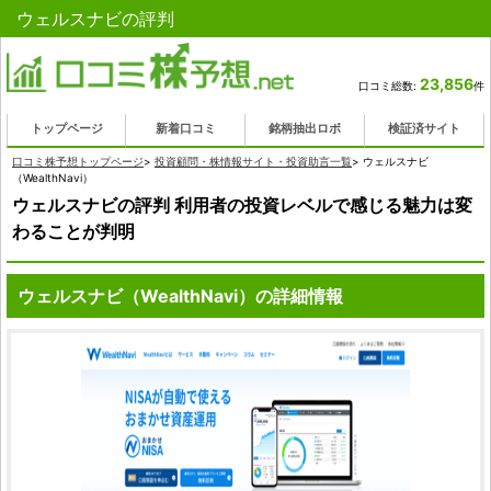
ウェルスナビの評判
23,856
口コミ総数:
件
トップページ
新着口コミ
銘柄抽出ロボ
検証済サイト
口コミ株予想トップページ
>
投資顧問・株情報サイト・投資助言一覧
>
ウェルスナビ
（WealthNavi）
ウェルスナビの評判 利用者の投資レベルで感じる魅力は変
わることが判明
ウェルスナビ（WealthNavi）の詳細情報