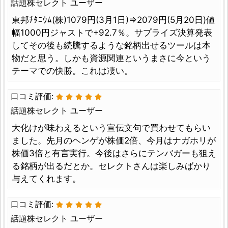
話題株セレクト ユーザー
東邦ﾁﾀﾆｳﾑ(株)1079円(3月1日)⇒2079円(5月20日)値
幅1000円ジャストで+92.7％。サプライズ決算発表
してその後も続騰するような銘柄出せるツールは本
物だと思う。しかも資源関連というまさに今という
テーマでの快勝。これは凄い。
口コミ評価:
話題株セレクト ユーザー
大化けが味わえるという宣伝文句で買わせてもらい
ました。先月のヘンゲが株価2倍、今月はナガホリが
株価3倍と有言実行。今後はさらにテンバガーも狙え
る銘柄が出るだとか。セレクトさんは楽しみばかり
与えてくれます。
口コミ評価:
話題株セレクト ユーザー