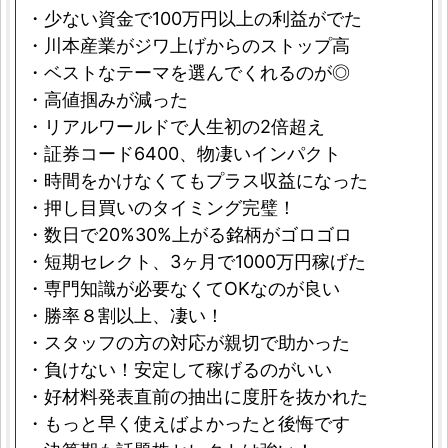
・少ない資金で100万円以上の利益がでた
・川本産業がジワ上げからのストップ高
・ベストなテーマを選んでくれるのが◎
・高値掴みが減った
・リアルワールドで人生初の2倍超え
・証券コード6400、物凄いインパクト
・時間をかけなくてもプラス収益になった
・押し目買いのタイミング完璧！
・数日で20%30%上がる銘柄がゴロゴロ
・短期セレクト、3ヶ月で1000万円稼げた
・専門知識が必要なくてOKなのが良い
・勝率８割以上、凄い！
・スタッフの方の対応が親切で助かった
・負けない！安定して稼げるのがいい
・好材料発表直前の抽出に度肝を抜かれた
・もっと早く使えばよかったと後悔です