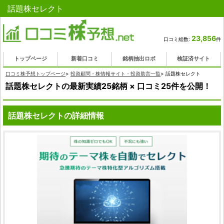
話題株セレクト
23,856
口コミ総数:
件
トップページ
新着口コミ
銘柄抽出ロボ
検証済サイト
口コミ株予想トップページ
>
投資顧問・株情報サイト・投資助言一覧
>
話題株セレクト
話題株セレクトの最新実績25銘柄 × 口コミ25件を公開！
話題株セレクトの詳細情報