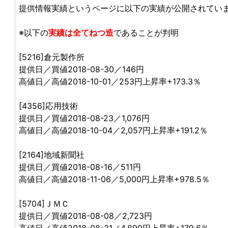
提供情報実績というページに以下の実績が公開されてい
※以下の
実績は全てねつ造
であることが判明
[5216]倉元製作所
提供日／買値2018-08-30／146円
高値日／高値2018-10-01／253円上昇率+173.3％
[4356]応用技術
提供日／買値2018-08-23／1,076円
高値日／高値2018-10-04／2,057円上昇率+191.2％
[2164]地域新聞社
提供日／買値2018-08-16／511円
高値日／高値2018-11-06／5,000円上昇率+978.5％
[5704]ＪＭＣ
提供日／買値2018-08-08／2,723円
高値日／高値2018-08-31／4,890円上昇率+179.6％