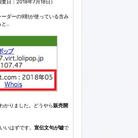
日：2018年7月18日）
レーダーの9割が使っている含み
と‥
がわかりました。どうやら
販売開
ていいはずです。
宣伝文句が嘘
で