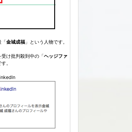
役「
金城成福
」という人物です。
を受け批判殺到中の「
ヘッジファ
です。
edln