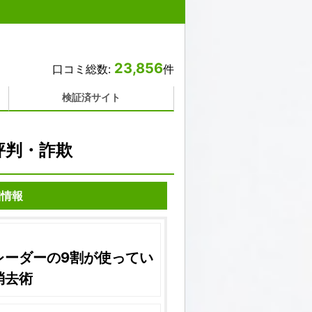
23,856
口コミ総数:
件
検証済サイト
評判・詐欺
細情報
レーダーの9割が使ってい
消去術