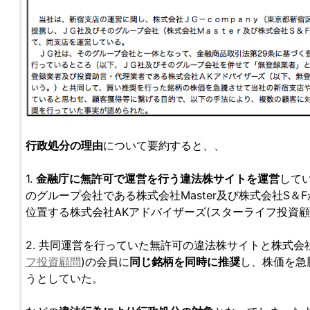
行政処分の理由
について要約すると、、
1.
金融庁に無許可で運営を行う違法株サイトを運営
してい
のグループ会社である株式会社Master及び株式会社S＆
位置する株式会社AKアドバイザーズ(スターライフ投資顧
2. 共同運営を行っていた無許可の違法株サイトと株式会
フ投資顧問
)の会員に
同じ銘柄を同時に推奨
し、株価を急
うとしていた。