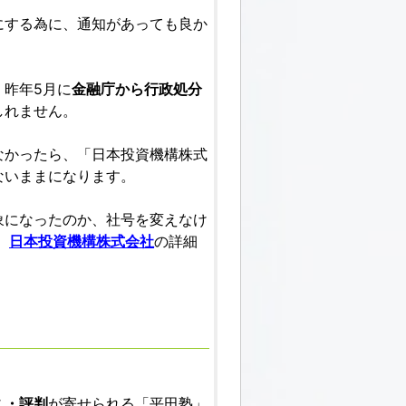
にする為に、通知があっても良か
昨年5月に
金融庁から行政処分
しれません。
なかったら、「日本投資機構株式
ないままになります。
象になったのか、社号を変えなけ
、
日本投資機構株式会社
の詳細
ミ・評判
が寄せられる「平田塾」