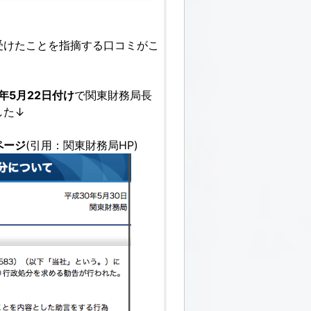
受けたことを指摘する口コミがこ
8年5月22日付け
で関東財務局長
した↓
ページ
(引用：関東財務局HP)