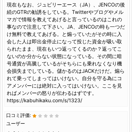
現在もなお、ジュビリーエース（JA）、JENCOの後
続のGTRの勧誘をしている。Twitterやブログやメル
マガで情報を教えてあげると言っているのはこれの
事なので注意して下さい。JA、JENCOの時も一つだ
け無料で教えてあげる。と煽っていたがその時に入
会した人は即出金停止になって投じた資金が吸い取
られたまま、現在もいつ返ってくるのか？返ってこ
ないのか分からない状態になっている。その間に暗
号通貨が高騰しているがそちらにも乗れなくなり機
会損失までしている。儲かるのはJACKだけだ。煽ら
れて乗ってしまってはいけない。自分を守る為にコ
アメンバーには絶対に入ってはいけない。ここを見
ればメンバーの怒りが伝わるはずです。
https://kabuhikaku.com/s/1323/
口コミ評価:
ユーザー