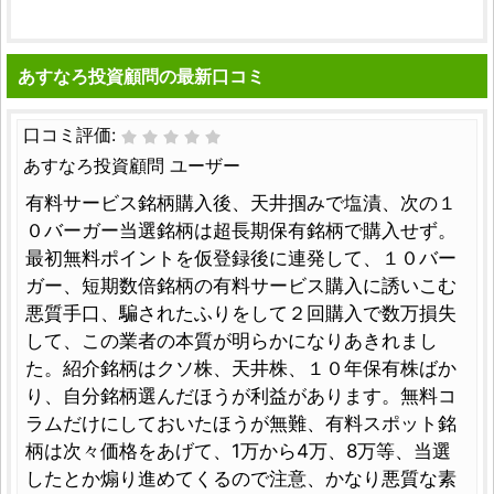
あすなろ投資顧問の最新口コミ
口コミ評価:
あすなろ投資顧問 ユーザー
有料サービス銘柄購入後、天井掴みで塩漬、次の１
０バーガー当選銘柄は超長期保有銘柄で購入せず。
最初無料ポイントを仮登録後に連発して、１０バー
ガー、短期数倍銘柄の有料サービス購入に誘いこむ
悪質手口、騙されたふりをして２回購入で数万損失
して、この業者の本質が明らかになりあきれまし
た。紹介銘柄はクソ株、天井株、１０年保有株ばか
り、自分銘柄選んだほうが利益があります。無料コ
ラムだけにしておいたほうが無難、有料スポット銘
柄は次々価格をあげて、1万から4万、8万等、当選
したとか煽り進めてくるので注意、かなり悪質な素