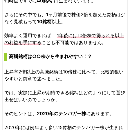
旬時点ですでに
40銘柄
は生まれています。
さらにその中でも、1ヶ月前後で株価2倍を超えた銘柄は少
なく見積もって
10銘柄
以上。
効率よく運用できれば、
1年後には10倍株で得られる以上
の利益を手にする
ことも不可能ではありません。
高騰銘柄は○○株から生まれやすい！？
上昇率2倍以上の高騰銘柄は10倍株に比べて、比較的狙い
やすいと前章で述べました。
では、実際に上昇が期待できる銘柄はどのようにして選び
出せばいいのでしょうか。
そのヒントは、
2020年のテンバガー株
にあります。
2020年には例年より多い15銘柄のテンバガー株が生まれ