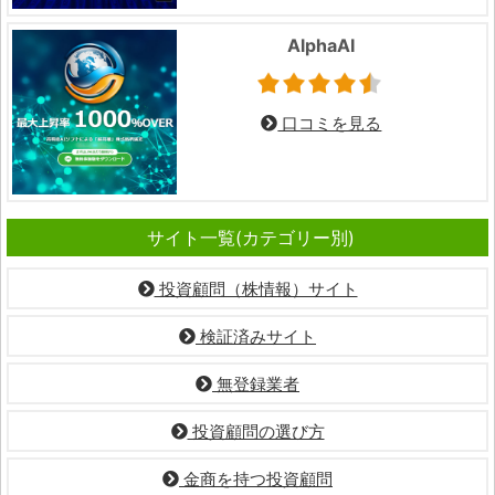
AlphaAI
口コミを見る
サイト一覧(カテゴリー別)
投資顧問（株情報）サイト
検証済みサイト
無登録業者
投資顧問の選び方
金商を持つ投資顧問