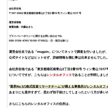
会社所在地
〒107-0062
東京都港区南青山2 丁目2 番15 号 ウィン青山 1317 号
運営者情報
兼重知義・
内藤あきら
プライバシーポリシーに関するお問い合わせ TEL
050-3136-4741/ 10:00-17:00(土・日・祝日を除く)
運営会社名である「
mugain
」についてネットで調査を行いましたが
公式サイトなどはヒットせず、詳細情報を掴む事は出来ませんでした
会社所在地である「
東京都港区南青山2丁目2番15号 ウィン青山 1317
についてですが、こちらは
レンタルオフィス
であることが判明しまし
”
業界No.1の
株式投資
リサーチチーム”が構える事務所がレンタルオフ
あまりにも意外すぎて、思わず拍子抜けしてしまったという方が多い
さらにこちらのレンタルオフィスの住所は、