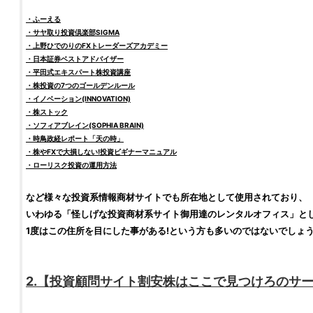
・ふーえる
・サヤ取り
投資
倶楽部SIGMA
・上野ひでのりの
FX
トレーダー
ズアカデミー
・日本証券ベストアドバイザー
・平田式エキスパート
株
投資
講座
・
株
投資
の7つのゴールデンルール
・イノベーション(INNOVATION)
・
株
ストック
・ソフィアブレイン(SOPHIA BRAIN)
・時鳥政経レポート「天の時」
・
株
や
FX
で大損しない!
投資
ビギナーマニュアル
・ローリスク
投資
の運用方法
など様々な
投資
系情報商材サイトでも所在地として使用されており、
いわゆる「怪しげな
投資
商材系サイト御用達のレンタルオフィス」と
1度はこの住所を目にした事がある!という方も多いのではないでしょ
2.【
投資顧問サイト
割安株はここで見つけろ
のサ