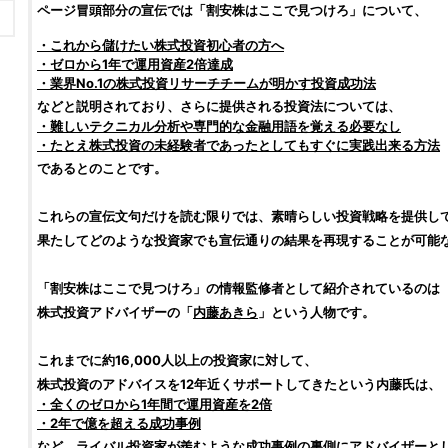
ページ冒頭部分の宣伝では「
割安株はここで見つけろ
」について、
・これから儲けたい
株式投資
初心者の方へ
・ゼロから1年で運用資産2倍達成
・業界No.1の
株式投資
リサーチチームが明かす
投資
成功法
などと説明されており、さらに提供される
投資
法については、
・難しい
テクニカル分析
や専門的な金融用語を覚える必要なし
・たとえ
株式投資
の未経験者であったとしてもすぐに実践出来る方法
であるとのことです。
これらの宣伝文句だけを読む限りでは、素晴らしい
投資
戦略を提供し
果たしてどのような
投資家
でも宣伝通りの結果を再現することが可能
「
割安株はここで見つけろ
」の情報監修者として紹介されているのは
株式投資
アドバイザーの「
内藤あきら
」という人物です。
これまでに約16,000人以上の
投資家
に対して、
株式投資
のアドバイスを12年近くサポートしてきたという内藤氏は、
・全くのゼロから1年間で運用資産を2倍
・2年で億を超える成功事例
など、ライバル
投資家
が羨むような成功事例の裏側にアドバイザーと