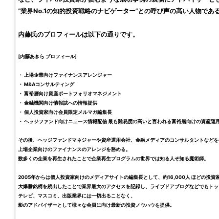
”業界No.1の知的
投資
戦略のナビゲーター”との呼び声の高い人物であ
内藤氏のプロフィールは以下の通りです。
[
内藤あきら
プロフィール]
・ 上場企業向けファイナンスアレンジャー
・ M&Aコンサルティング
・ 富裕層向け資産ポートフォリオマネジメント
・ 金融機関向け情報誌への情報提供
・ 個人
投資家
向け会員限定メルマガ編集長
・ ヘッジファンド向けニュース情報配信 最も難易度の高いと言われる富裕層向けの資産運
その後、ヘッジファンドマネジャーや資産運用会社、金融メディアのコンサルタントなどを
上場企業向けのファイナンスのアレンジを務める。
数多くの企業を再生されたことで企業再生プログラムの世界では知る人ぞ知る魔術師。
2005年からは個人
投資家
向けのメディアサイトの編集長として、約16,000人 ほどの
投資
大爆謄
銘柄
を続出したことで業界最大のアクセスを記録し、ライブドアブログなどでもトッ
テレビ、マスコミ、出版業界には一切出ることなく、
影のアドバイザーとして様々な会員に向け最新の
投資
ノウハウを提供。