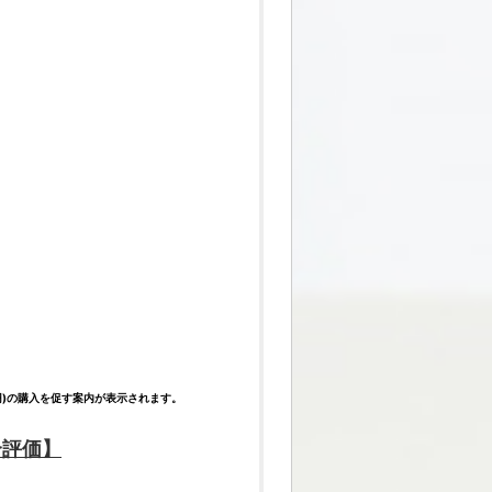
0円)の購入を促す案内が表示されます。
合
評価
】