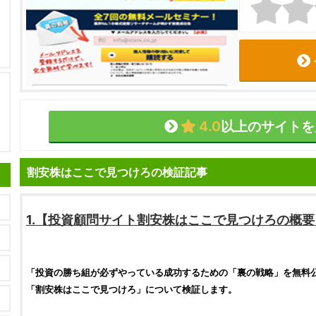
4.0
以上のサイトを
割安株はここで見つけろの検証記事
1.【
投資顧問サイト
割安株はここで見つけろ
の概要
「
投資
の勝ち組が必ずやっている成功するための「裏の戦略」を無料
「
割安株はここで見つけろ
」について
検証
します。