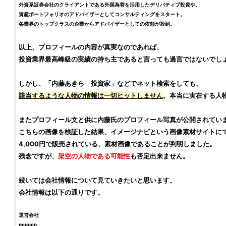
外資系証券会社のクライアントである外国為替を活用した
デリバティブ投資
や、
資産ポートフォリオのアドバイザーとしてコンサルティングをスタート。
各業界のトップクラスの企業からアドバイザーとしての依頼が殺到。
以上、プロフィールの内容が真実なのであれば、
投資業界最高峰級の実績の持ち主であると言っても過言ではないでし
しかし、「内藤あきら
投資家
」などでネット検索をしても、
該当するような人物の情報は一切ヒットしません
。本当に実在する人
またプロフィール文と供に内藤氏のプロフィール写真が公開されてい
こちらの画像を検証した結果、イメージナビという画像素材サイトに
4,000円で販売されている、素材画像であることが判明しました。
残念ですが、
架空の人物である可能性
も否定出来ません。
続いては会社情報について見ていきたいと思います。
会社情報は以下の通りです。
運営会社
mugain