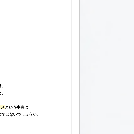
、
。
号
」
た。
ィス
という事実は
のではないでしょうか。