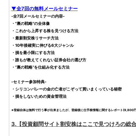
▼全7回の無料メールセミナー
-全7回メールセミナーの内容-
・"裏の戦略"の全体像
・これから上昇する
株
を見つける方法
・最新
割安株
リサーチ方法
・10年後確実に伸びる6大ジャンル
・損を最小限にする方法
・誰もが教えてくれない証券会社の選び方
・”裏の戦略”を仕組み化する方法
-セミナー参加特典-
・シリコンバレーの金の亡者がこぞって買いまくっている秘密
・損をしないための資金管理法
※登録自体は無料で行う事が出来ましたが、登録後に
仕手株
情報に関するレポート(9,80
3.【
投資顧問サイト
割安株はここで見つけろ
の総