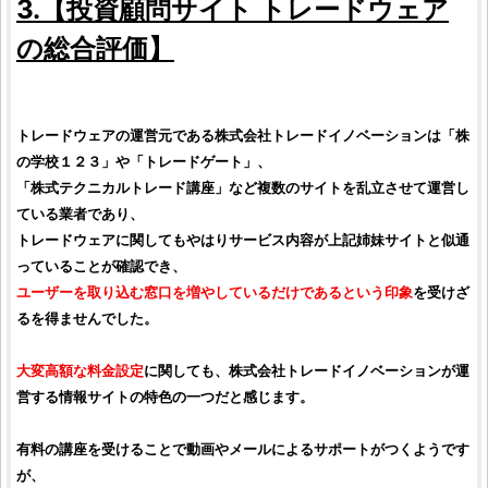
3.【
投資顧問サイト
トレードウェア
の総合
評価
】
トレードウェア
の運営元である
株式会社トレードイノベーション
は「
株
の学校１２３
」や「
トレードゲート
」、
「
株式テクニカルトレード講座
」など複数のサイトを乱立させて運営し
ている業者であり、
トレードウェア
に関してもやはりサービス内容が上記姉妹サイトと似通
っていることが確認でき、
ユーザーを取り込む窓口を増やしているだけであるという印象
を受けざ
るを得ませんでした。
大変高額な料金設定
に関しても、
株式会社トレードイノベーション
が運
営する情報サイトの特色の一つだと感じます。
有料の講座を受けることで動画やメールによるサポートがつくようです
が、