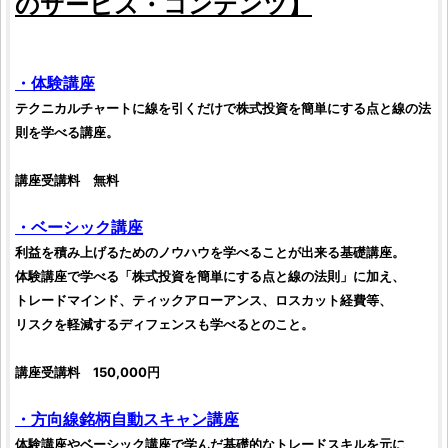
のサービス・コンテンツ】
・体験講座
テクニカルチャート
に線を引くだけで
株式投資
を簡単にする点と線の法
則を学べる講座。
講座受講料 無料
・ベーシック講座
利益を積み上げるためのノウハウを学べることが出来る基礎講座。
体験講座で学べる「
株式投資
を簡単にする点と線の法則」に加え、
トレードマインド
、
ティックアローアンス
、
ロスカット経費
等、
リスクを軽減するディフェンスも学べるとのこと。
講座受講料 150,000円
・
方向線
銘柄自動スキャン講座
体験講座やベーシック講座で学んだ基礎的な
トレードスキル
を元に