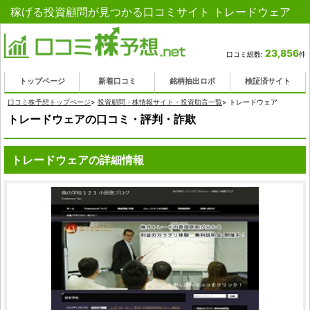
稼げる投資顧問が見つかる口コミサイト トレードウェア
23,856
口コミ総数:
件
トップページ
新着口コミ
銘柄抽出ロボ
検証済サイト
口コミ株予想トップページ
>
投資顧問・株情報サイト・投資助言一覧
>
トレードウェア
トレードウェアの口コミ・評判・詐欺
トレードウェアの詳細情報