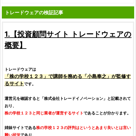
トレードウェアの検証記事
1.【
投資顧問サイト
トレードウェア
の
概要】
トレードウェア
は
「
株の学校１２３
」で講師を務める「
小島奉之
」が監修す
るサイト
です。
運営元を確認すると「
株式会社トレードイノベーション
」と記載されて
おり、
株の学校１２３
と同じ業者が運営するサイト
であることが分かります。
姉妹サイトである
株の学校１２３
の評判はというとあまり良いとは言い
難い状況
であり、