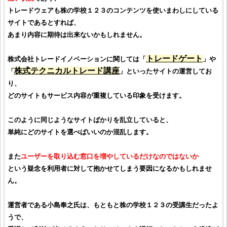
トレードウェア
も
株の学校１２３
のコンテンツを使いまわしにしている
サイトであるとすれば、
あまり内容に期待は出来ないかもしれません。
トレードゲート
株式会社トレードイノベーション
に関しては「
」や
株式テクニカルトレード講座
「
」といったサイトの運営してお
り、
どのサイトもサービス内容が重複している印象を受けます。
このように同じようなサイトばかりを乱立していると、
単純にどのサイトを選べばいいのか混乱します。
また
ユーザーを取り込む窓口を増やしているだけなのではないか
という疑念を利用者に対して抱かせてしまう要因になるかもしれませ
ん。
運営者である
小島奉之
氏は、もともと
株の学校１２３
の受講生だったよ
うで、