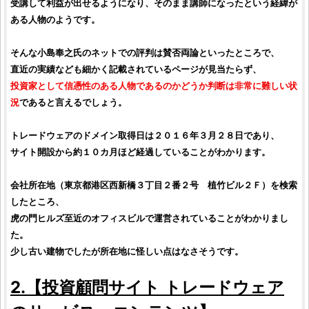
受講して利益が出せるようになり、そのまま講師になったという経緯が
ある人物のようです。
そんな
小島奉之
氏のネットでの評判は賛否両論といったところで、
直近の実績なども細かく記載されているページが見当たらず、
投資家
として信憑性のある人物であるのかどうか判断は非常に難しい状
況
であると言えるでしょう。
トレードウェア
のドメイン取得日は２０１６年３月２８日であり、
サイト開設から約１０カ月ほど経過していることがわかります。
会社所在地（東京都港区西新橋３丁目２番２号 植竹ビル２Ｆ）を検索
したところ、
虎の門ヒルズ至近のオフィスビルで運営されていることがわかりまし
た。
少し古い建物でしたが所在地に怪しい点はなさそうです。
2.【
投資顧問サイト
トレードウェア