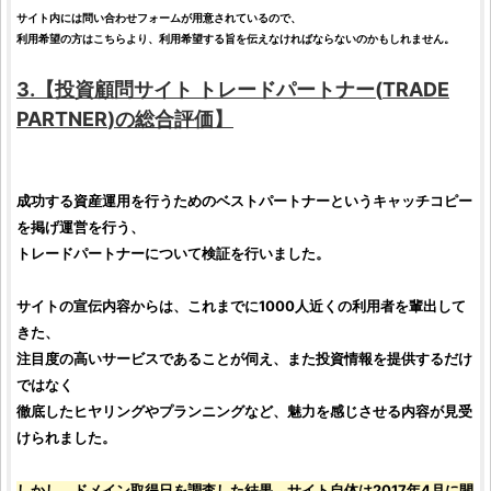
サイト内には問い合わせフォームが用意されているので、
利用希望の方はこちらより、利用希望する旨を伝えなければならないのかもしれません。
3.【
投資顧問サイト
トレードパートナー
(
TRADE
PARTNER
)の総合
評価
】
成功する資産運用を行うためのベストパートナーというキャッチコピー
を掲げ運営を行う、
トレードパートナー
について
検証
を行いました。
サイトの宣伝内容からは、これまでに1000人近くの利用者を輩出して
きた、
注目度の高いサービスであることが伺え、また
投資
情報を提供するだけ
ではなく
徹底したヒヤリングやプランニングなど、魅力を感じさせる内容が見受
けられました。
しかし、ドメイン取得日を
調査
した結果、サイト自体は2017年4月に開