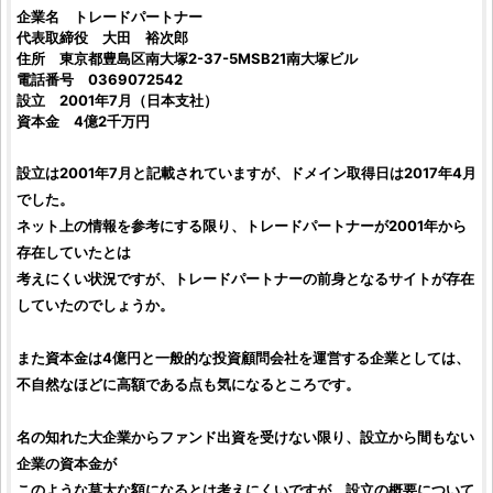
企業名
トレードパートナー
代表取締役
大田 裕次郎
住所
東京都豊島区南大塚2-37-5MSB21南大塚ビル
電話番号
0369072542
設立 2001年7月（日本支社）
資本金 4億2千万円
設立は2001年7月と記載されていますが、ドメイン取得日は2017年4月
でした。
ネット上の情報を参考にする限り、
トレードパートナー
が2001年から
存在していたとは
考えにくい状況ですが、
トレードパートナー
の前身となるサイトが存在
していたのでしょうか。
また資本金は4億円と一般的な
投資顧問会社
を運営する企業としては、
不自然なほどに高額である点も気になるところです。
名の知れた大企業からファンド出資を受けない限り、設立から間もない
企業の資本金が
このような莫大な額になるとは考えにくいですが、設立の概要について