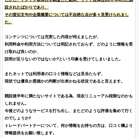
設されたばかりであり、
その宣伝文句や企業概要については不自然な点が多々見受けられまし
た。
コンテンツについては充実した内容が伺えましたが、
利用料金や利用方法については明記されておらず、どのように情報を受
け取れば良いのか、
説明が足りないのではないか?という印象を受けてしまいました。
またネットでは利用者の
口コミ
情報などは見当たらず、
現状では
優良
か
悪徳
かの判断が出来かねる状況であると言えます。
開設後半年に満たないサイトである為、現在リニューアル段階なのかも
しれません。
今後どのようなサービスを打ち出し、またどのような
評価
を集めて行く
のでしょうか?
トレードパートナー
について、何か情報をお持ちの方は、
口コミ
欄より
情報提供をお願い致します。