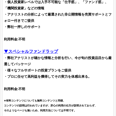
・
個人投資家
レベルでは入手不可能な「
仕手
筋」、「ファンド筋」、
「機関
投資家
」などの情報
・アナリストの分析によって厳選された非公開情報を売買サポートとフ
ォロー付きでご提供
・弊社一押しのサポート
利用料金:不明
▼スペシャルファンドラップ
・弊社アナリストが確かな情報と分析を行い、今が旬の
投資
品目から厳
選してパッケージ
・様々なフルサポートの
投資
プランをご提供
・プロに任せて高利益を獲得してその実力を体感出来る。
利用料金:不明
※有料コンテンツについても無料コンテンツと同様、
コンテンツの説明は行われていますが、肝心の利用の仕方が説明されておらず、
そのようなページも無いため、利用方法については不明です。