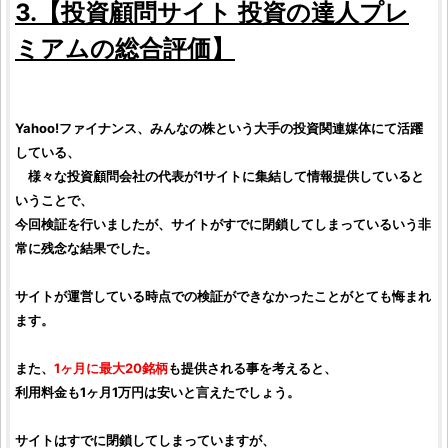
3.【
投資顧問サイト
投資の達人プレ
ミアム
の総合
評価
】
Yahoo!ファイナンス、みんなの
株
という大手の
投資
関連媒体にて活躍
している、
様々な
投資
顧問会社の代表が1サイトに集結して情報提供していると
いうことで、
今回
検証
を行いましたが、サイトがすでに閉鎖してしまっているいう非
常に残念な結果でした。
サイトが運営している時点での
検証
ができなかったことがとても悔まれ
ます。
また、
1ヶ月に最大20
銘柄
も提供される事を考えると、
利用料金も1ヶ月1万円は安いと言えたでしょう。
サイトはすでに閉鎖してしまっていますが、