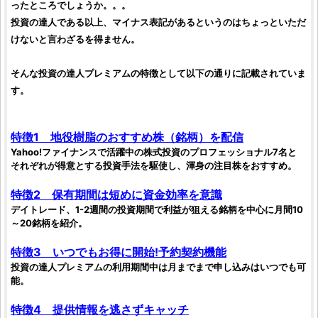
ったところでしょうか。。。
投資
の達人である以上、マイナス表記があるというのはちょっといただ
けないと言わざるを得ません。
そんな
投資の達人プレミアム
の特徴として以下の通りに記載されていま
す。
特徴1 地役樹脂のおすすめ
株
（
銘柄
）を配信
Yahoo!ファイナンスで活躍中の
株式投資
のプロフェッショナル7名と
それぞれが得意とする
投資
手法を駆使し、渾身の注目
株
をおすすめ。
特徴2 保有期間は短めに資金効率を意識
デイトレード、1-2週間の
投資
期間で利益が狙える
銘柄
を中心に月間10
～20
銘柄
を紹介。
特徴3 いつでもお得に開始!予約契約機能
投資の達人プレミアム
の利用期間中は月までまで申し込みはいつでも可
能。
特徴4 提供情報を逃さずキャッチ