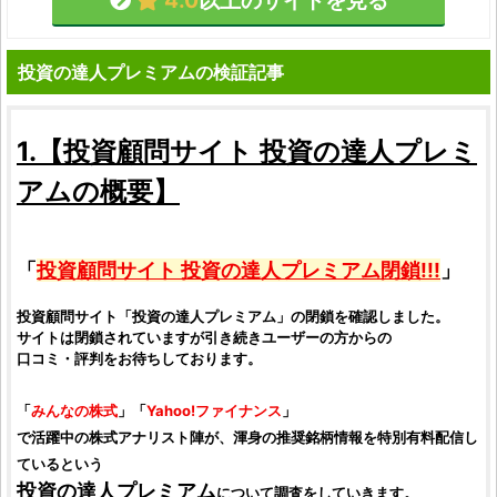
4.0
以上のサイトを見る
投資の達人プレミアムの検証記事
1.【
投資顧問サイト
投資の達人プレミ
アム
の概要】
「
投資顧問サイト
投資の達人プレミアム
閉鎖!!!
」
投資顧問サイト
「
投資の達人プレミアム
」の閉鎖を確認しました。
サイトは閉鎖されていますが引き続きユーザーの方からの
口コミ
・
評判
をお待ちしております。
「
みんなの
株式
」「
Yahoo!ファイナンス
」
で活躍中の
株式
アナリスト陣が、渾身の推奨
銘柄
情報を特別有料配信し
ているという
投資の達人プレミアム
について
調査
をしていきます。