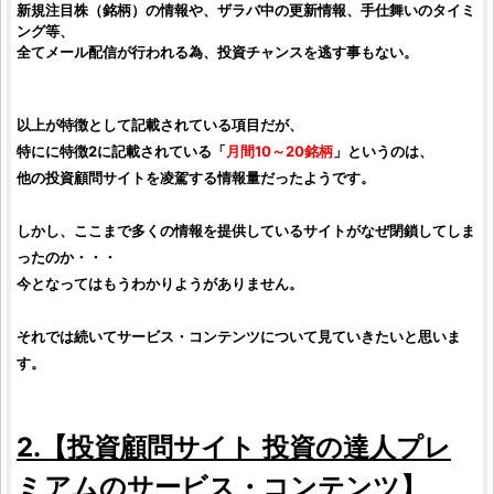
新規注目
株
（
銘柄
）の情報や、ザラバ中の更新情報、手仕舞いのタイミ
ング等、
全てメール配信が行われる為、
投資
チャンスを逃す事もない。
以上が特徴として記載されている項目だが、
特にに特徴2に記載されている「
月間10～20
銘柄
」というのは、
他の
投資顧問サイト
を凌駕する情報量だったようです。
しかし、ここまで多くの情報を提供しているサイトがなぜ閉鎖してしま
ったのか・・・
今となってはもうわかりようがありません。
それでは続いてサービス・コンテンツについて見ていきたいと思いま
す。
2.【
投資顧問サイト
投資の達人プレ
ミアム
のサービス・コンテンツ】