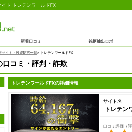
イト トレテンワールドFX
新着口コミ
銘柄抽出ロボ
報サイト・投資助言一覧
>
トレテンワールドFX
の口コミ・評判・詐欺
トレテンワールドFXの詳細情報
サイト名
トレテンワ
口コミ評価（評