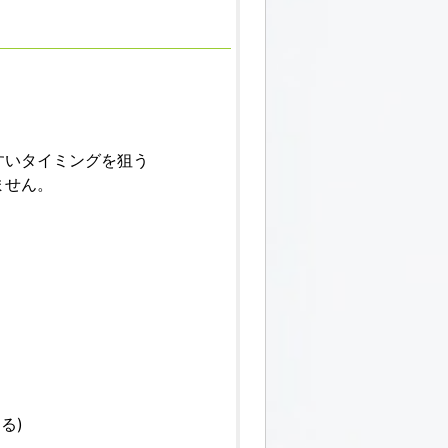
すいタイミングを狙う
ません。
る)