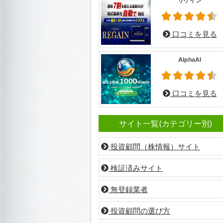
リゲイン
口コミを見る
AlphaAI
口コミを見る
サイト一覧(カテゴリー別)
投資顧問（株情報）サイト
検証済みサイト
無登録業者
投資顧問の選び方