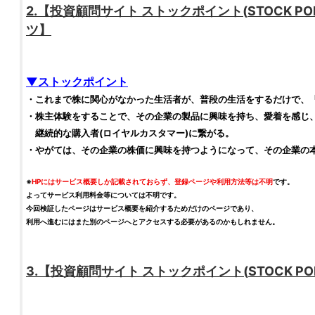
2.【
投資顧問サイト
ストックポイント
(
STOCK PO
ツ】
▼
ストックポイント
・これまで
株
に関心がなかった生活者が、普段の生活をするだけで、
・
株
主体験をすることで、その企業の製品に興味を持ち、愛着を感じ
継続的な購入者(ロイヤルカスタマー)に繋がる。
・やがては、その企業の
株価
に興味を持つようになって、その企業の
※
HPにはサービス概要しか記載されておらず、登録ページや利用方法等は不明
です。
よってサービス利用料金等については不明です。
今回
検証
したページはサービス概要を紹介するためだけのページであり、
利用へ進むにはまた別のページへとアクセスする必要があるのかもしれません。
3.【
投資顧問サイト
ストックポイント
(
STOCK PO