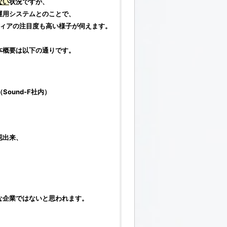
ない
状況ですが、
運用システムとのことで、
ディアの注目度も高い様子が伺えます。
本概要は以下の通りです。
（Sound-F社内）
、
認出来、
な企業ではないと思われます。