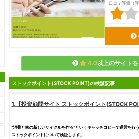
口コミ評価（評
4.0
以上のサイトを
ストックポイント(STOCK POINT)の検証記事
1.【
投資顧問サイト
ストックポイント
(
STOCK PO
"消費と
株
の新しいサイクルを作る"というキャッチコピーで運営を行
ストックポイント
について
検証
します。