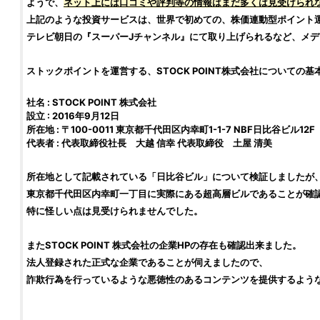
ようで、
ネット上には
口コミ
や
評判
等の情報はまだ多くは見受けられ
上記のような
投資
サービスは、世界で初めての、
株価
連動型ポイント
テレビ朝日の『スーパーJチャンネル』にて取り上げられるなど、メ
ストックポイントを運営する、
STOCK POINT株式会社
についての基
社名 :
STOCK POINT 株式会社
設立 : 2016年9月12日
所在地 : 〒100-0011
東京都千代田区内幸町1-1-7 NBF日比谷ビル12F
代表者 : 代表取締役社長
大越 信幸
代表取締役 土屋 清美
所在地として記載されている「日比谷ビル」について
検証
しましたが
東京都千代田区内幸町一丁目に実際にある超高層ビルであることが確
特に怪しい点は見受けられませんでした。
また
STOCK POINT 株式会社
の企業HPの存在も確認出来ました。
法人登録された正式な企業であることが伺えましたので、
詐欺
行為を行っているような
悪徳
性のあるコンテンツを提供するよう