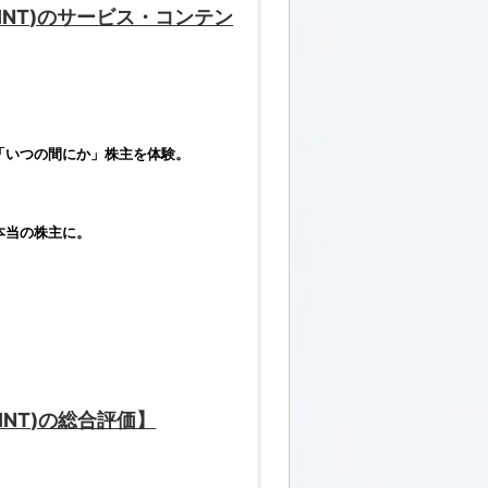
INT
)のサービス・コンテン
「いつの間にか」
株
主を体験。
、
本当の
株
主に。
INT
)の総合
評価
】