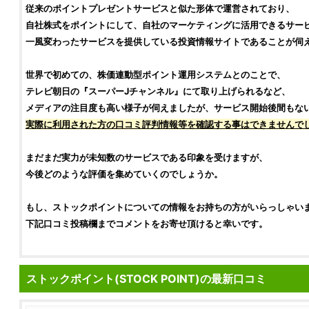
従来のポイントプレゼントサービスと似た形体で運営されており、
自社
株式
をポイントにして、自社のマーケティングに活用できるサー
一風変わったサービスを提供している
投資情報サイト
であることが伺
世界で初めての、
株価
連動型ポイント運用システムとのことで、
テレビ朝日の『スーパーJチャンネル』にて取り上げられるなど、
メディアの注目度も高い様子が伺えましたが、サービス開始後間もな
実際に利用された方の
口コミ
評判
情報等を確認する事はできませんで
まだまだ実力が未知数のサービスである印象を受けますが、
今後どのような
評価
を集めていくのでしょうか。
もし、
ストックポイント
についての情報をお持ちの方がいらっしゃい
下記
口コミ
投稿欄までコメントをお寄せ頂けると幸いです。
ストックポイント(STOCK POINT)の最新口コミ