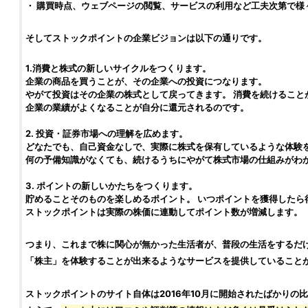
・ 購買時点、ウェブページの閲覧、サービスの利用など工夫次第で様
そして
ストックポイント
の企業ビジョンは以下の通りです。
1.消費と
株式
の新しいサイクルをつくります。
企業の商品を買うことが、その企業への
投資
につなります。
やがて
投資
はその企業の
株式
として戻ってきます。 消費を続けること
企業の業績がよくなることが自分に還元されるのです。
2.
投資
・証券市場への理解を広めます。
どなたでも、自己資金なしで、実際に
株式
を保有しているような体験
何の予備知識がなくても、続けるうちにやがて
株式
市場の仕組みがわ
3. ポイントの新しいかたちをつくります。
貯めることそのものを楽しめるポイント。 いつポイントを獲得したら
ストックポイント
は実際の
株価
に連動してポイント数が増減します。
つまり、これまで株に関心が無かった生活者が、普段の生活をするだ
「
株
主」を体験することが出来るようなサービスを提供していること
ストックポイント
のサイト自体は2016年10月に開始されたばかりの