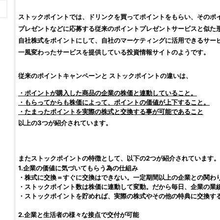
ストックポイント
では、ドリンクを買ってポイントをもらい、そのポ
プレゼントなどに応募する従来のポイントプレゼントサービスと似た
自社
株式
をポイントにして、自社のマーケティングに活用できるサー
一風変わったサービスを提供している
投資情報サイト
のようです。
従来のポイントキャンペーンと
ストックポイント
の違いは、
・ポイントが購入した商品の企業の
株価
と連動していること。
・もらってからも
株価
によって、ポイントの価値が上下すること。
・たまったポイントを実際の
株式
と交換する事が可能であること
以上の3つが紹介されています。
また
ストックポイント
の特徴として、以下の2つが紹介されています。
1.企業の価値に気づいてもらう為の仕組み
・
株式
に交換＝すぐに交換はできない。一定期間以上の企業との関わ
・
ストックポイント
数は
株価
に連動して変動。だから毎日、企業の業
・
ストックポイント
を貯めれば、実際の
株式
やその他の特典に交換す
2.企業と生活者の様々な接点で交付が可能