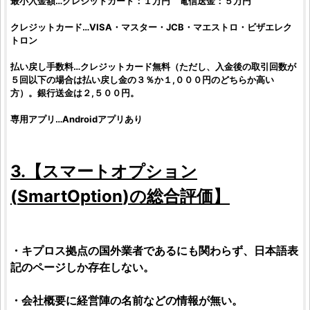
最小入金額…クレジットカード：１万円 電信送金：５万円
クレジットカード…VISA・マスター・JCB・マエストロ・ビザエレク
トロン
払い戻し手数料…クレジットカード無料（ただし、入金後の取引回数が
５回以下の場合は払い戻し金の３％か１,０００円のどちらか高い
方）。銀行送金は２,５００円。
専用アプリ…Androidアプリあり
3.【
スマートオプション
(
SmartOption
)の総合
評価
】
・キプロス拠点の国外業者であるにも関わらず、日本語表
記のページしか存在しない。
・会社概要に経営陣の名前などの情報が無い。