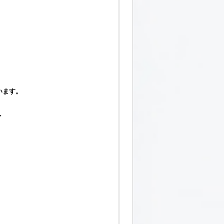
、
います。
↓