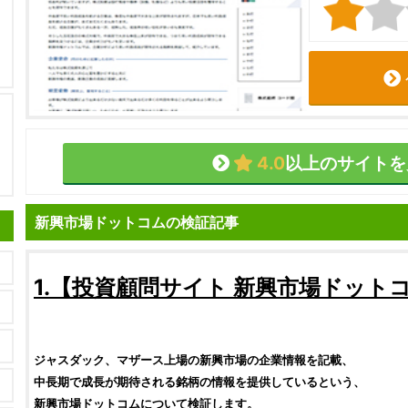
4.0
以上のサイトを
新興市場ドットコムの検証記事
1.【
投資顧問サイト
新興市場ドット
ジャスダック、マザース上場の
新興市場
の企業情報を記載、
中長期で成長が期待される
銘柄
の情報を提供しているという、
新興市場ドットコム
について
検証
します。