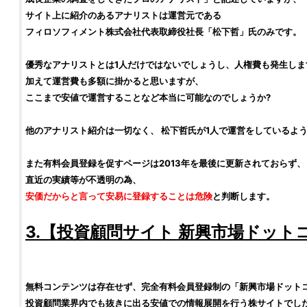
サイト上に紹介のあるアナリストは運営元である
フィロソフィメント株式会社
代表取締役社長「
松下哲
」氏のみです。
優秀なアナリストとは1人だけではないでしょうし、人権費も発生しま
加えて運営費も多額に掛かると思いますが、
ここまで安値で運営することなど本当に可能なのでしょうか?
他のアナリスト紹介は一切なく、
松下哲
氏が1人で運営をしているよ
また有料会員登録を促すページは2013年を最後に更新されておらず、
直近の実績等が不透明の為、
安価だからと言って安易に登録することは危険
と判断します。
3.【
投資顧問サイト
新興市場ドット
無料コンテンツは存在せず、完全有料会員登録制の「
新興市場ドット
投資顧問
業界内でも抜きに出る安値での情報展開を行う
株
サイトでし