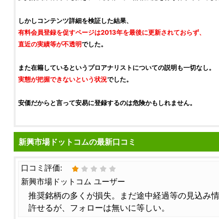
しかしコンテンツ詳細を
検証
した結果、
有料会員登録を促すページは2013年を最後に更新されておらず、
直近の実績等が不透明
でした。
また在籍しているという
プロアナリスト
についての説明も一切なし。
実態が把握できないという状況
でした。
安価だからと言って安易に登録するのは危険かもしれません。
新興市場ドットコムの最新口コミ
口コミ評価:
新興市場ドットコム ユーザー
推奨銘柄の多くが損失。まだ途中経過等の見込み
許せるが、フォローは無いに等しい。