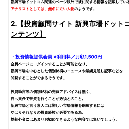
新興市場ドットコム
関連のページ以外で彼に関する情報を記載してい
アナリストとしては、無名に近い人物
のようです。
2.【
投資顧問サイト
新興市場ドット
ンテンツ】
・
投資情報
提供会員 ※利用料／月額1,500円
会員ページにログインすることが可能となり、
新興市場
を中心とした個別
銘柄
のニュースや業績見通し記事などを
閲覧することができるそうです。
投資助言
等の
個別銘柄
の売買アドバイスは無く、
自己責任で
投資
を行うことが必須とのこと。
新興市場
と言う素人には難しい市場情報を網羅するには
やはりそれなりの
投資
経験が必要である為、
株初心者
にはあまりお勧めできるような内容では無いでしょう。