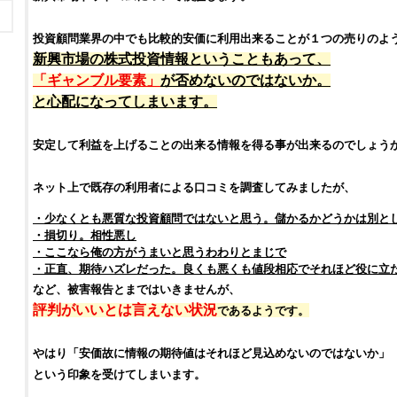
投資顧問
業界の中でも比較的安価に利用出来ることが１つの売りのよ
新興市場
の
株式投資
情報ということもあって、
「ギャンブル要素」
が否めないのではないか。
と心配になってしまいます。
安定して利益を上げることの出来る情報を得る事が出来るのでしょう
ネット上で既存の利用者による
口コミ
を調査してみましたが、
・少なくとも悪質な
投資顧問
ではないと思う。儲かるかどうかは別と
・
損切り
。相性悪し
・ここなら俺の方がうまいと思うわわりとまじで
・正直、期待ハズレだった。良くも悪くも値段相応でそれほど役に立
など、被害報告とまではいきませんが、
評判がいいとは言えない状況
であるようです。
やはり「安価故に情報の期待値はそれほど見込めないのではないか」
という印象を受けてしまいます。