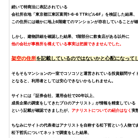
続いて特商法に表記されている
会社所在地「東京都江東区富岡1-6-6 TTRビル6F」を
検証
した結果、
この住所には確かに地上6階建てのマンションが存在していることが
しかし、建物詳細を確認した結果、1階部分に飲食店がある以外に
他の会社が事務所を構えている事実は把握できませんでした。
架空の住所
を記載しているのではないかと心配になって
そもそもマンションの一室でコソコソと運営されている
投資顧問サイ
となると、利用者としては安心できないかもしれません。
サイトには「
証券会社
、運用会社で20年以上、
成長企業の調査をしてきたプロのアナリスト」が情報を精査している
という記載が確認できましたが、
アナリストについての紹介はなく
実
ちなみにサイトの代表者はアナリストを自称する
松下哲
という人物で
松下哲
氏についてネットで調査をした結果、