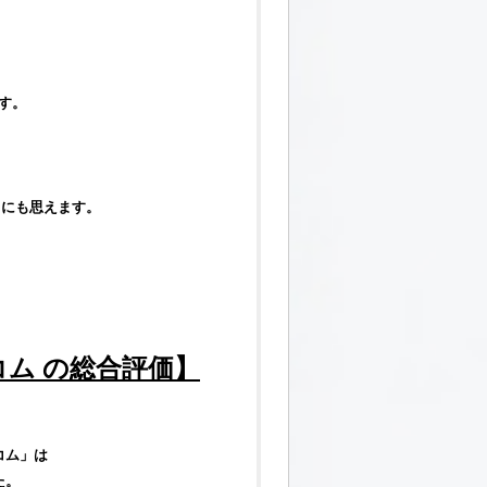
す。
うにも思えます。
コム
の総合
評価
】
コム
」は
た。