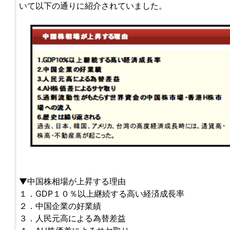
いて以下の通りに紹介されていました。
▼中国株相場が上昇する理由
１．GDP１０％以上継続する高い経済成長率
２．中国企業の好業績
３．人民元高による為替差益