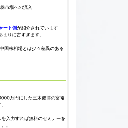
H株市場への流入
ャート例
が紹介されています
はあまりに古すぎます。
での中国株相場とは少々差異のある
6000万円にした三木健博の富裕
す。
スを入力すれば無料のセミナーを
。。。