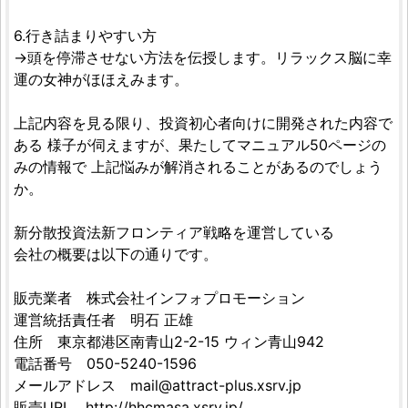
6.行き詰まりやすい方
→頭を停滞させない方法を伝授します。リラックス脳に幸
運の女神がほほえみます。
上記内容を見る限り、投資初心者向けに開発された内容で
ある 様子が伺えますが、果たしてマニュアル50ページの
みの情報で 上記悩みが解消されることがあるのでしょう
か。
新分散投資法新フロンティア戦略を運営している
会社の概要は以下の通りです。
販売業者 株式会社インフォプロモーション
運営統括責任者 明石 正雄
住所 東京都港区南青山2-2-15 ウィン青山942
電話番号 050-5240-1596
メールアドレス
mail@attract-plus.xsrv.jp
販売URL http://hhcmasa.xsrv.jp/