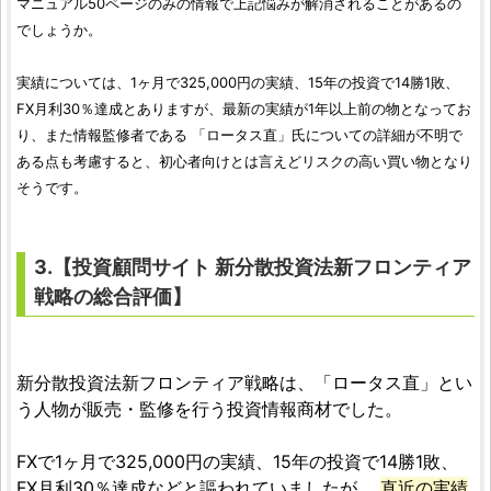
マニュアル50ページのみの情報で上記悩みが解消されることがあるの
でしょうか。
実績については、1ヶ月で325,000円の実績、15年の投資で14勝1敗、
FX月利30％達成とありますが、最新の実績が1年以上前の物となってお
り、また情報監修者である 「ロータス直」氏についての詳細が不明で
ある点も考慮すると、初心者向けとは言えどリスクの高い買い物となり
そうです。
3.【
投資顧問サイト
新分散投資法新フロンティア
戦略
の総合
評価
】
新分散投資法新フロンティア戦略は、「ロータス直」とい
う人物が販売・監修を行う投資情報商材でした。
FXで1ヶ月で325,000円の実績、15年の投資で14勝1敗、
FX月利30％達成などと謳われていましたが、
直近の実績