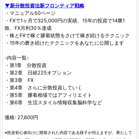
▼新分散投資法新フロンティア戦略
・マニュアル50ページ
・FXで1ヶ月で325,000円の実績、15年の投資で14勝1
敗、FX月利30％達成
・株とFXで稼ぐ膠着状態をさけて稼ぎ続けるテクニック
・15年の磨き続けたテクニックをあなたに公開します
-内容一覧-
・第1章 分散投資
・第2章 日経225オプション
・第3章 FX
・第4章 さらに分散投資していく
・第5章 膠着相場ではアフィリエイト
・第6章 生活スタイル情報収集脳科学など
価格: 27,800円
※投資初心者向けに開発された内容である様子が伺えますが、果たして