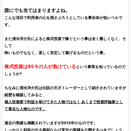
誰にでも当てはまりますよね。
こんな項目で利用者の心を揺さぶろうとしている事自体が低レベルで
す。
また清水洋介氏によると
株式投資
で稼ぐという事は全く難しくなく、そ
して
怖いものでもなく、楽しく安定して稼げるものだという事。
株式投資
は95％の人が負けている
という事実を知っているので
しょうか?
ちなみに
清水洋介
氏は伝説の天才トレーダーとして紹介されていますが
経歴を確認してみると、
個人投資家
で利益を挙げてきた人物ではなく あくまで
投資評論家
とし
て著名な人物なのです。
過去の実績も掲載されていますが2013年のものです。
しっかりと利益の出る商材ならば直近の実績を公開するべきでしょう。