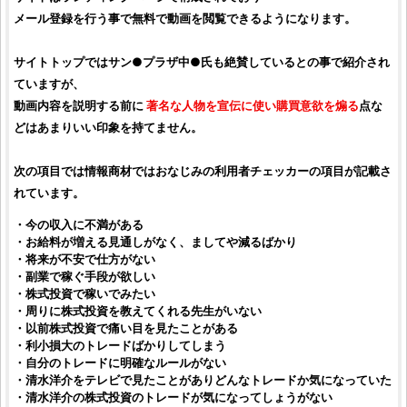
メール登録を行う事で無料で動画を閲覧できるようになります。
サイトトップではサン●プラザ中●氏も絶賛しているとの事で紹介され
ていますが、
動画内容を説明する前に
著名な人物を宣伝に使い購買意欲を煽る
点な
どはあまりいい印象を持てません。
次の項目では情報商材ではおなじみの利用者チェッカーの項目が記載さ
れています。
・今の収入に不満がある
・お給料が増える見通しがなく、ましてや減るばかり
・将来が不安で仕方がない
・副業で稼ぐ手段が欲しい
・
株式投資
で稼いでみたい
・周りに
株式投資
を教えてくれる先生がいない
・以前
株式投資
で痛い目を見たことがある
・利小損大のトレードばかりしてしまう
・自分のトレードに明確なルールがない
・
清水洋介
をテレビで見たことがありどんなトレードか気になっていた
・
清水洋介
の
株式投資
のトレードが気になってしょうがない