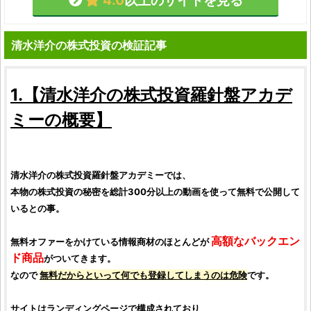
4.0
以上のサイトを見る
清水洋介の株式投資の検証記事
1.【
清水洋介の株式投資羅針盤アカデ
ミー
の概要】
清水洋介の株式投資羅針盤アカデミー
では、
本物の
株式投資
の秘密を総計300分以上の動画を使って無料で公開して
いるとの事。
高額なバックエン
無料オファーをかけている情報商材のほとんどが
ド商品
がついてきます。
なので
無料だからといって何でも登録してしまうのは危険
です。
サイトはランディングページで構成されており