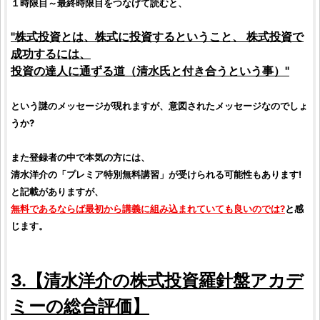
１時限目～最終時限目をつなげて読むと、
"
株式投資
とは、
株式
に
投資
するということ、
株式投資
で
成功するには、
投資の達人
に通ずる道（清水氏と付き合うという事）"
という謎のメッセージが現れますが、意図されたメッセージなのでしょ
うか?
また登録者の中で本気の方には、
清水洋介
の「プレミア特別無料講習」が受けられる可能性もあります!
と記載がありますが、
無料であるならば最初から講義に組み込まれていても良いのでは?
と感
じます。
3.【
清水洋介の株式投資羅針盤アカデ
ミー
の総合
評価
】