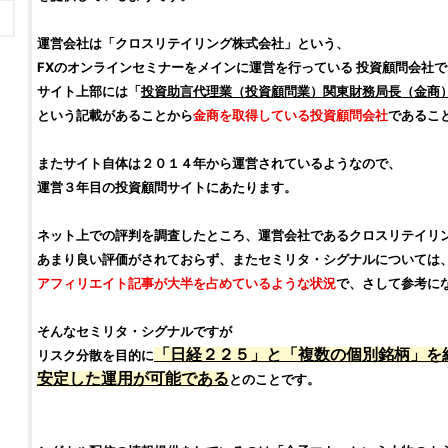
運営会社は「
クロスリテイリング株式会社
」という、
FX
のオンラインセミナーをメインに運営を行っている
投資顧問会社
で
サイト上部には「
投資助言
代理業（
投資顧問業
）関東財務局長（
金商
という記載があることから
金商
を取得している
投資顧問会社
であるこ
またサイト自体は２０１４年から運営されているようなので、
運営３年目の
投資顧問サイト
にあたります。
ネット上での
評判
を調査したところ、運営会社である
クロスリテイリ
あまり良い
評価
がされておらず、また
セミリタ・シグナル
については
アフィリエイト記事
が大半を占めているような状況
で、さして参考に
そんな
セミリタ・シグナル
ですが
「
日経２２５
」と「複数の
個別銘柄
」を
リスク分散を目的に
安定した運用が可能である
とのことです。