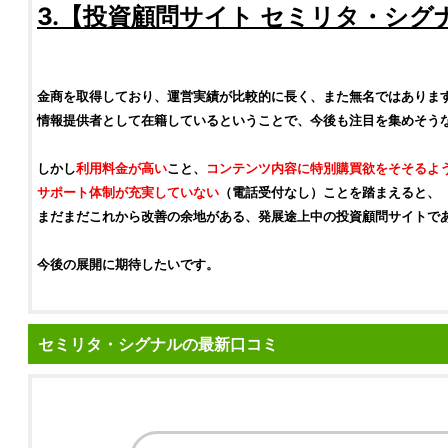
3.【
投資顧問サイト
セミリタ・シグ
金商
を取得しており、運営実績が比較的に長く、また無名ではありま
情報提供者として在籍しているということで、今後も注目を集めそう
しかし
利用料金が高い
こと、
コンテンツ内容に特別購買欲をそそるよ
サポート体制が充実していない
（電話受付なし）ことを踏まえると、
まだまだこれから改善の余地がある、発展途上中の
投資顧問サイト
で
今後の展開に期待したいです。
セミリタ・シグナルの最新口コミ