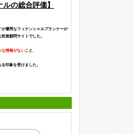
ナル
の総合
評価
】
すが優秀な
フィナンシャルプランナー
が
な
投資顧問サイト
でした。
うな情報がない
こと、
ある印象を受けました。