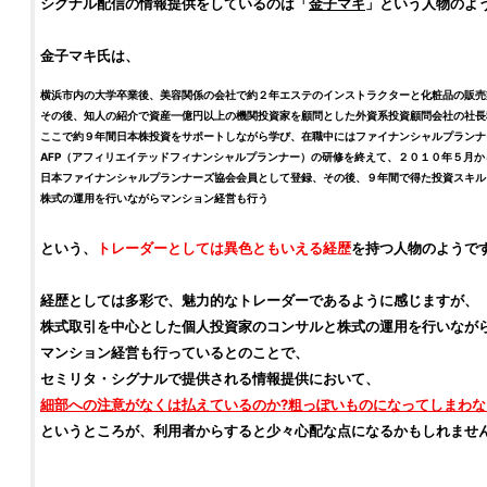
シグナル配信の情報提供をしているのは「
金子マキ
」という人物のよ
金子マキ
氏は、
横浜市内の大学卒業後、美容関係の会社で約２年エステのインストラクターと化粧品の販売
その後、知人の紹介で資産一億円以上の
機関投資家
を顧問とした
外資系投資顧問会社
の社長
ここで約９年間
日本株投資
をサポートしながら学び、在職中にはファイナンシャルプランナ
AFP（アフィリエイテッドフィナンシャルプランナー）の研修を終えて、２０１０年５月
日本ファイナンシャルプランナーズ協会会員として登録、その後、９年間で得た
投資
スキル
株式
の運用を行いながらマンション経営も行う
という、
トレーダー
としては異色ともいえる経歴
を持つ人物のようで
経歴としては多彩で、魅力的な
トレーダー
であるように感じますが、
株式取引
を中心とした
個人投資家
のコンサルと
株式
の運用を行いなが
マンション経営も行っているとのことで、
セミリタ・シグナル
で提供される情報提供において、
細部への注意がなくは払えているのか?粗っぽいものになってしまわな
というところが、利用者からすると少々心配な点になるかもしれませ