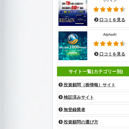
リゲイン
口コミを見る
AlphaAI
口コミを見る
サイト一覧(カテゴリー別)
投資顧問（株情報）サイト
検証済みサイト
無登録業者
投資顧問の選び方