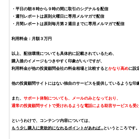
・平日の朝８時から９時の間に取引の
シグナル
を配信
・週刊レポートは原則火曜日に専用メルマガで配信
・月間レポートは原則毎月第２週目までに専用メルマガで配信
利用料金：月額３万円
以上、配信環境についても具体的に記載されているため、
購入後のイメージもつきやすく印象がいいですが、
利用料金が他の
投資顧問会社
の料金相場と比較すると
かなり高め
に設
他の
投資顧問サイト
にはない独自のサービスを提供しているような印
また、
サポート体制についても、メールのみとなっており、
通常の
投資顧問サイト
で受けれるような電話による助言サービスも受
というわけで、コンテンツ内容については、
もう少し購入に意欲的になれるポイントがあれば…
というところです