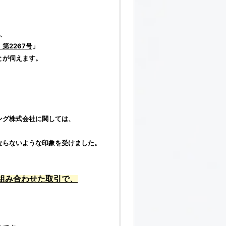
、
）第2267号
」
とが伺えます。
ング株式会社
に関しては、
、
ならないような印象を受けました。
組み合わせた
取引
で、