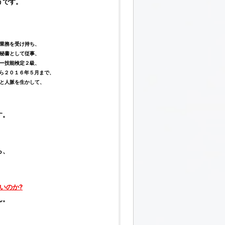
うです。
業務を受け持ち、
秘書として従事、
ー技能検定２級、
から２０１６年５月まで、
と人脈を生かして、
す。
ら、
いのか?
ん。