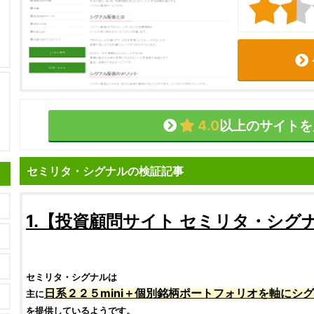
4.0
以上のサイトを
セミリタ・シグナルの検証記事
1.【
投資顧問サイト
セミリタ・シグ
セミリタ・シグナル
は
日系２２５mini
＋
個別銘柄
ポートフォリオ
を軸に
シグ
主に
を提供しているようです。