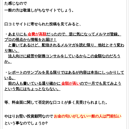
た感じなので
一般の方は敬遠しがちなサイトでしょう。
口コミサイトに寄せられた投稿を見てみると、
・
あまりにも
会費が高額
だったので、逆に気になってメルマガ登録。
プロの視点から情報をお届け！
と書いてあるけど、配信されるメルマガを読む限り、他社とそう変わ
り無い。
法人向けに経営や財務コンサルをしているからこの金額なのだろう
か。
・
レポートのサンプルを見る限りではあるが内容は本当にしっかりして
いる。
前の人も書いている通り確かに
金額が高い
ので一月でも見てみよう
という気にはちょっとならない。
等、料金面に関して否定的な口コミが多く見受けられました。
やはりお堅い
投資顧問
なので
お金の匂いがしない一般の人は門前払い
という事なのでしょうか?