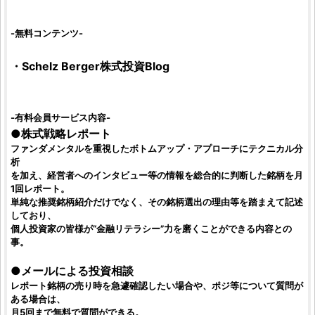
-無料コンテンツ-
・
Schelz Berger株式投資Blog
-有料会員サービス内容-
●
株式戦略レポート
ファンダメンタル
を重視したボトムアップ・アプローチに
テクニカル分
析
を加え、経営者へのインタビュー等の情報を総合的に判断した銘柄を月
1回レポート。
単純な
推奨銘柄紹介
だけでなく、その
銘柄選出
の理由等を踏まえて記述
しており、
個人投資家
の皆様が“金融リテラシー”力を磨くことができる内容との
事。
●メールによる
投資相談
レポート銘柄
の売り時を急遽確認したい場合や、ポジ等について質問が
ある場合は、
月5回まで無料で質問ができる。