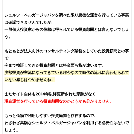
シュルツ・ベルガージャパン
を調べた限り悪徳な運営を行っている事実
は確認できませんでしたが、
一般個人投資家からの信頼は得られている
投資顧問
とは言えないでしょ
う。
もともとが法人向けのコンサルティング業務をしていた
投資顧問
との事
で
今まで検証してきた
投資顧問
とは料金面も桁が違います。
少額投資
が主流になってきている昨今なので時代の流れに合わせられて
いない感じは否めませんね。
またサイト自体も2014年以降更新された形跡がなく
現在運営を行っている
投資顧問
なのかどうかも分かりません。
もっと低額で利用しやすい
投資顧問
も存在するので、
わざわざ高額な
シュルツ・ベルガージャパン
を利用する必要性はないで
しょう。