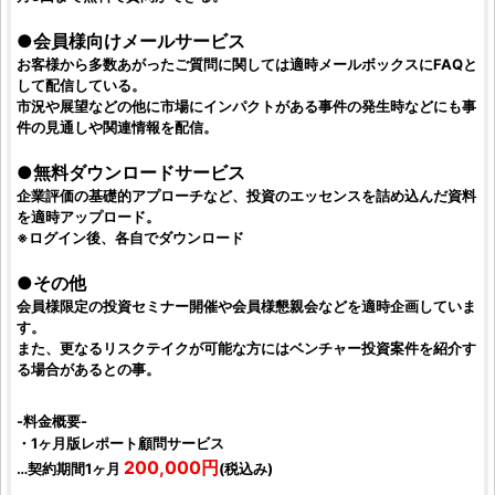
●会員様向けメールサービス
お客様から多数あがったご質問に関しては適時メールボックスにFAQと
して配信している。
市況や展望などの他に市場にインパクトがある事件の発生時などにも事
件の見通しや関連情報を配信。
●無料ダウンロードサービス
企業評価の基礎的アプローチなど、
投資
のエッセンスを詰め込んだ資料
を適時アップロード。
※ログイン後、各自でダウンロード
●その他
会員様限定の
投資セミナー
開催や会員様懇親会などを適時企画していま
す。
また、更なるリスクテイクが可能な方には
ベンチャー投資案件
を紹介す
る場合があるとの事。
-料金概要-
・1ヶ月版レポート顧問サービス
200,000円
…契約期間1ヶ月
(税込み)