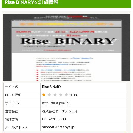
Rise BINARYの詳細情報
サイト名
Rise BINARY
口コミ評価
1.38
サイトURL
http://first.pya.jp/
運営会社
株式会社オーエスジェイ
電話番号
06-6226-3633
メールアドレス
support＠first.pya.jp