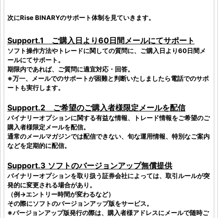
次に
Rise BINARY
のサポート体制を見ていきます。
Support.1 ご購入日より60日間メールにてサポート
ソフト操作方法やトレードに関しての質問に、ご購入日より60日間メ
ールにてサポート。
期限内であれば、ご質問に適宜対応・回答。
※万一、メールでのサポートが困難と判断いたしましたら電話でのサポ
ートも実行します。
Support.2 ご希望のご購入者様限定メールを配信
バイナリーオプション
に関する有益な情報、トレード情報をご希望のご
購入者様限定メールを配信。
通常のメールマガジンでは配信できない、旬な運用情報、特別なご案内
などを定期的に配信。
Support.3 ソフトのバージョンアップ無償提供
バイナリーオプション
を取り扱う証券会社によっては、取引ルールが突
発的に変更される場合があり。
（例→エントリー時間が変わるなど）
その際にソフトのバージョンアップ版をサービス。
※バージョンアップ版発行の際は、購入者様アドレスにメールで随時ご