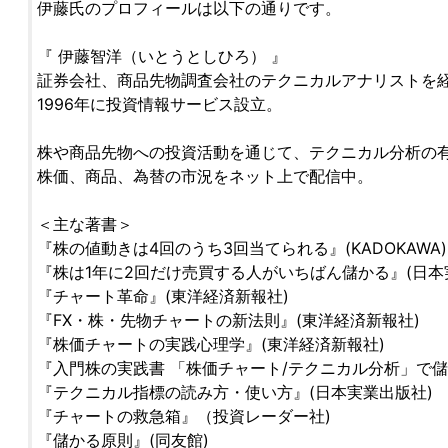
伊藤氏のプロフィールは以下の通りです。
『 伊藤智洋（いとうとしひろ） 』
証券会社、商品先物調査会社のテクニカルアナリストを
1996年に投資情報サービス設立。
株や商品先物への投資活動を通じて、テクニカル分析の
株価、商品、為替の市況をネット上で配信中。
＜主な著書＞
『株の値動きは4回のうち3回当てられる』(KADOKAWA)
『株は1年に2回だけ売買する人がいちばん儲かる』(日本
『チャート革命』(東洋経済新報社)
『FX・株・先物チャートの新法則』(東洋経済新報社)
『株価チャートの実践心理学』(東洋経済新報社)
『入門株の実践書 「株価チャート/テクニカル分析」で儲け
『テクニカル指標の読み方・使い方』(日本実業出版社)
『チャートの救急箱』（投資レーダー社)
『儲かる原則』(同友館)