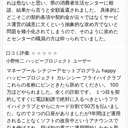
れは危ないと思い、県の消費者生活センターに相
談、結果から言うと全額返還されました。 具体的に
どこそこの契約条項や契約金が云々ではなくサービ
ス運営の誠意に欠くという抽象的な攻め方でないと
問題を矮小化されてしまうので、そのように攻めた
とセンターの職員の方は仰っられていました。
口コミ評価:
小野怜二 ハッピープロジェクト ユーザー
マネープール シナジーアセットプログラム happy
ハッピープロジェクト カレンシー フライハイクラブ
これらの名称にピンときたら辞めてください。 100
万ほどやられました。全くの詐欺です。 １つ目を契
約してすぐに電話勧誘で絶対に入るべきというフラ
イハイクラブとやらにカード分割で50万を払いまし
た。なので２つの口座がありましたが1年間ほど運用
されることなくソフトの改良中というアナウンスで
引き伸ばされ、挙げ句の果てに運用開始したかと思