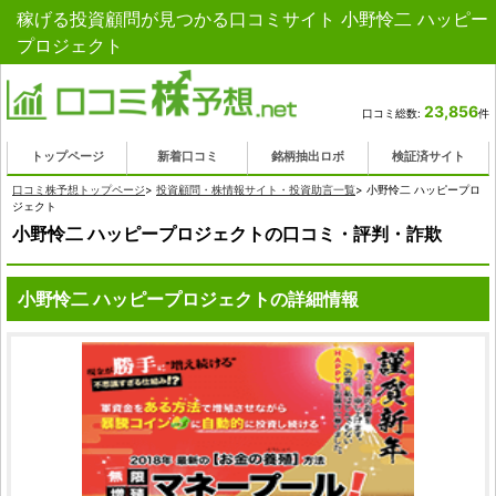
稼げる投資顧問が見つかる口コミサイト 小野怜二 ハッピー
プロジェクト
23,856
口コミ総数:
件
トップページ
新着口コミ
銘柄抽出ロボ
検証済サイト
口コミ株予想トップページ
>
投資顧問・株情報サイト・投資助言一覧
>
小野怜二 ハッピープロ
ジェクト
小野怜二 ハッピープロジェクトの口コミ・評判・詐欺
小野怜二 ハッピープロジェクトの詳細情報