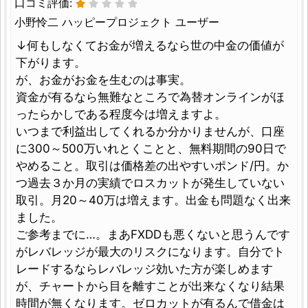
口コミ評価:
小野怜二 ハッピープロジェクト ユーザー
↓何もしなくてお金が増えるなら世の中金の価値が
下がります。
が、お金がお金を生むのは事実。
資金が有るなら無難なところで為替オンラインがほ
ったらかしである程度今は増えますよ。
いつまで利益出してくれるか分かりませんが、口座
に300～500万いれとくことと、無料期間の90日で
やめること。取引は価格差の出やすいポンド/円。か
つ過去３か月の実績でロスカットが発生していない
取引。月20～40万は増えます。出金も問題なく出来
ました。
ご参考までに…。まあFXDDも悪くないと思うんです
がレバレッジが最大のリスクになります。自分でト
レードするならレバレッジ効いた方が楽しめます
が、チャートから目を離すことが出来なくなり結果
時間が無くなります。ゼロカットが有るんで借金は