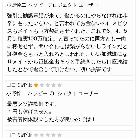
小野怜二 ハッピープロジェクト ユーザー
強引に勧誘電話が来て、儲かるのにやらなければ非
常にもったいない。と言われてお金ないのにメビウ
スもメイトも両方契約させられた。これで3、4、5
月は確実100万確定。と言ってたのに両方とも一向
に稼働せず。問い合わせは繋がらないしラインだと
証拠金をもっと入れろと言われた。いい加減嫌にな
りメイトから証拠金出そうと手続きしたら口座凍結
したとかで返金して頂けない。凄い損害です
口コミ評価:
小野怜二 ハッピープロジェクト ユーザー
最悪クソ詐欺師です。
１円も稼げません｡
被害者団体設立した方が良いのでは！
口コミ評価: