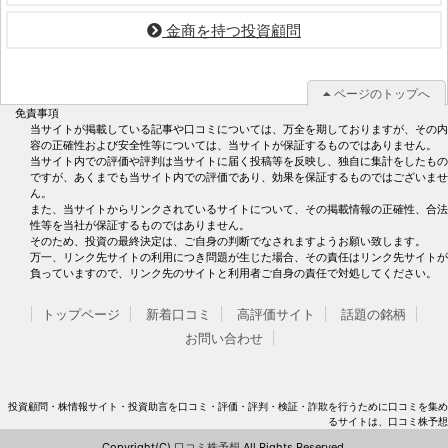
金商を持つ投資顧問
ページのトップへ
免責事項
当サイトが掲載している記事や口コミについては、万全を期しておりますが、その内
容の正確性および安全性等については、当サイトが保証するものではありません。
当サイト内での評価や評判は当サイトに届く投稿等を反映し、独自に集計をしたもの
ですが、あくまでも当サイト内での評価であり、効果を保証するものではございませ
ん。
また、当サイトからリンクされているサイトについて、その掲載情報の正確性、合法
性等を当社が保証するものではありません。
そのため、投資の最終決定は、ご自身の判断でなされますようお願い致します。
万一、リンク先サイトの利用につき問題が生じた場合、その責任はリンク先サイトが
負っていますので、リンク先のサイトと利用者ご自身の責任で対処してください。
トップページ
新着口コミ
高評価サイト
話題の銘柄
お問い合わせ
投資顧問・株情報サイト・投資助言を口コミ・評価・評判・検証・詐欺を行うために口コミを集め
るサイトは、口コミ株予想
Copyright(C)
口コミ株予想
All Rights Reserved.