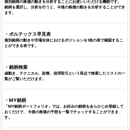
個別銘柄
の
株価
の動きを分析することにお使いいただける機能です。
銘柄
を選択し、分析を行うと、今後の
株価
の動きを分析することができ
ます。
・ボルテックス早見表
個別銘柄
の動きや市場全体におけるポジションを1枚の表で確認するこ
とができる表です。
・
銘柄検索
値動き、テクニカル、財務、信用取引という視点で検索したリストの一
覧がご覧いただけます。
・MY
銘柄
「MY
銘柄
ポートフォリオ」では、お好みの
銘柄
をあらかじめ登録して
おくだけで、 今後の
株価
の予想を一覧でチェックすることができま
す。