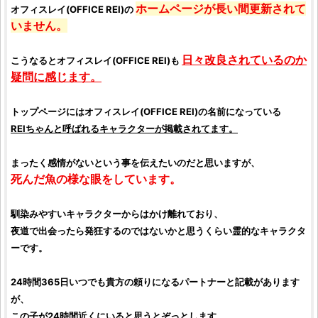
ホームページが長い間更新されて
オフィスレイ
(
OFFICE REI
)の
いません。
日々改良されているのか
こうなると
オフィスレイ
(
OFFICE REI
)も
疑問に感じます。
トップページには
オフィスレイ
(
OFFICE REI
)の名前になっている
REIちゃんと呼ばれるキャラクターが掲載されてます。
まったく感情がないという事を伝えたいのだと思いますが、
死んだ魚の様な眼をしています。
馴染みやすいキャラクターからはかけ離れており、
夜道で出会ったら発狂するのではないかと思うくらい霊的なキャラクタ
ーです。
24時間365日いつでも貴方の頼りになるパートナーと記載があります
が、
この子が24時間近くにいると思うとぞっとします。