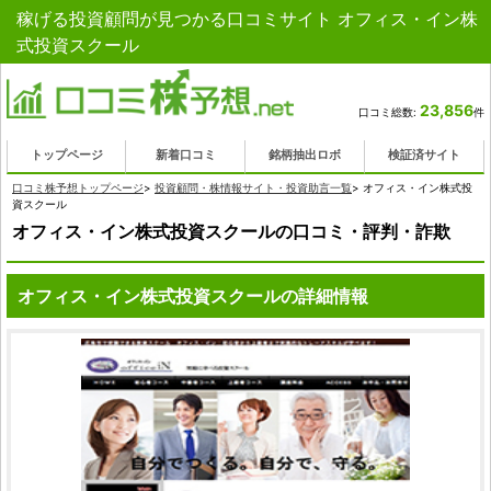
稼げる投資顧問が見つかる口コミサイト オフィス・イン株
式投資スクール
23,856
口コミ総数:
件
トップページ
新着口コミ
銘柄抽出ロボ
検証済サイト
口コミ株予想トップページ
>
投資顧問・株情報サイト・投資助言一覧
>
オフィス・イン株式投
資スクール
オフィス・イン株式投資スクールの口コミ・評判・詐欺
オフィス・イン株式投資スクールの詳細情報