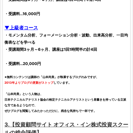
・受講料…16,000円
▼上級者コース
・モメンタム分析、フォーメーション分析・波動、出来高分析、一目均
衡表などを学べる
・受講期間3ヶ月～6ヶ月、講座は1回1時間半の計4回
・受講料…20,000円
※無料コンテンツは講師の「
山本尚美
」が執筆するブログのみですが、
2013年よりブログの更新がストップ
しています。
「
山本尚美
」という人物は、
日本テクニカルアナリスト協会の検定テクニカルアナリストという肩書きを持っている立派
な方であるようなので、
ぜひブログを閲覧してみたかっただけに、残念な気持ちで一杯です。
3.【
投資顧問サイト
オフィス・イン株式投資スクー
ル
の総合
評価
】