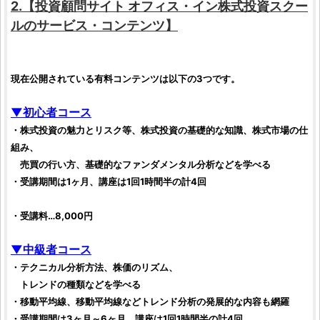
2.【
投資顧問サイト
オフィス・イン株式投資スクー
ル
のサービス・コンテンツ】
現在公開されている有料コンテンツは以下の3つです。
▼初心者コース
・
株式投資
の魅力とリスク等、
株式投資
の基礎的な知識、
株式市場
の仕
組み、
売買の行い方、基礎的な
ファンダメンタル分析
などを学べる
・受講期間は1ヶ月、講座は1回1時間半の計4回
・受講料…8,000円
▼中級者コース
・テクニカル分析方法、
株価
のリズム、
トレンドの種類などを学べる
・
移動平均線
、
移動平均線
など
トレンド分析
の発展的な内容も網羅
・受講期間は3ヶ月～6ヶ月、講座は1回1時間半の計4回