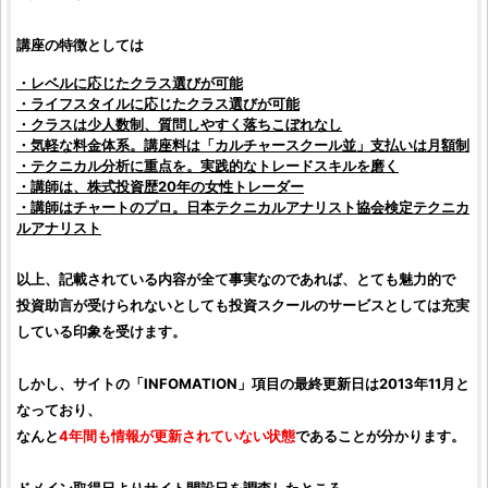
講座の特徴としては
・レベルに応じたクラス選びが可能
・ライフスタイルに応じたクラス選びが可能
・クラスは少人数制、質問しやすく落ちこぼれなし
・気軽な料金体系。講座料は「カルチャースクール並」支払いは月額制
・テクニカル分析に重点を。実践的なトレードスキルを磨く
・講師は、
株式投資
歴20年の女性トレーダー
・講師はチャートのプロ。日本テクニカルアナリスト協会検定テクニカ
ルアナリスト
以上、記載されている内容が全て事実なのであれば、とても魅力的で
投資助言
が受けられないとしても
投資
スクールのサービスとしては充実
している印象を受けます。
しかし、サイトの「INFOMATION」項目の最終更新日は2013年11月と
なっており、
なんと
4年間も情報が更新されていない状態
であることが分かります。