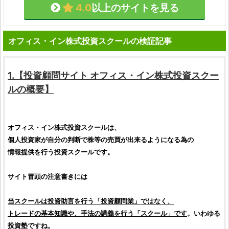
4.0
以上のサイトを見る
オフィス・イン株式投資スクールの検証記事
1.【
投資顧問サイト
オフィス・イン株式投資スクー
ル
の概要】
オフィス・イン株式投資スクール
は、
個人投資家
が自分の判断で
株
等の売買が出来るようになる為の
情報提供を行う
投資スクール
です。
サイト冒頭の注意書きには
当スクールは
投資助言
を行う「
投資顧問
業」ではなく、
トレードの基本知識や、手法の講義を行う「スクール」です
。いわゆる
投資
塾ですね。