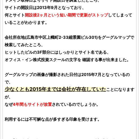
ドメイン取得日よりサイト開設日を
調査
したところ、
サイトの開設日は2013年9月となっており、
何とサイト
開設後2ヶ月という短い期間で更新がストップ
してしまって
いることがわかります。
会社所在地(広島市中区上幟町2-33縮景園ビル301)をグーグルマップで
検索してみたところ、
ヒットしたビルの3F部分にはしっかりとサイト名である、
オフィス・イン株式投資スクール
の文字を 確認する事が出来ました。
グーグルマップの画像が撮影された日付は2015年7月となっているの
で、
少なくとも2015年までは会社が存在していた
ことになります
が、
なぜ
4年間もサイトが放置
されているのでしょうか。
利用するには不可解な点が多すぎる印象を受けます。