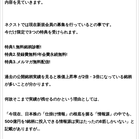
内容を見ていきます。
ネクスト
では現在新規会員の募集を行っているとの事です。
今だけ限定で3つの特典を受けられます。
特典1.無料
銘柄
診断!
特典2.登録費無料!年会費永続無料!
特典3.メルマガ無料配信!
過去の
公開銘柄実績
を見ると株価上昇率 が2倍・3倍になっている銘柄
が多いことが分かります。
何故そこまで実績が残せるのかという理由としては、
「今現在、
日本株
の「仕掛け情報」の根底を握る「情報源」の中でも、
500億円を1
銘柄
に投入できる情報源は実はたったの8筋しかいない」と
記載がありますが…