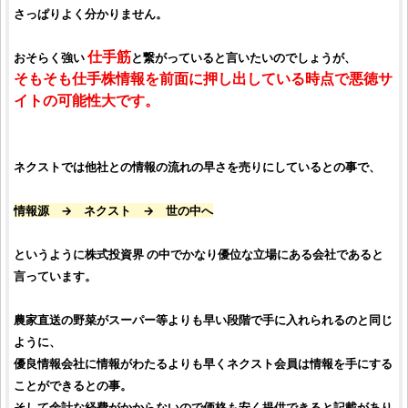
さっぱりよく分かりません。
仕手筋
おそらく強い
と繋がっていると言いたいのでしょうが、
そもそも
仕手株情報
を前面に押し出している時点で悪徳サ
イトの可能性大です。
ネクスト
では他社との情報の流れの早さを売りにしているとの事で、
情報源 →
ネクスト
→ 世の中へ
というように株式投資界 の中でかなり優位な立場にある会社であると
言っています。
農家直送の野菜がスーパー等よりも早い段階で手に入れられるのと同じ
ように、
優良情報会社に情報がわたるよりも早く
ネクスト会員
は情報を手にする
ことができるとの事。
そして余計な経費がかからないので価格も安く提供できると記載があり