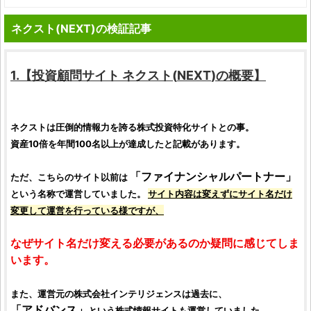
ネクスト(NEXT)の検証記事
1.【
投資顧問サイト
ネクスト
(
NEXT
)の概要】
ネクスト
は圧倒的情報力を誇る
株式投資
特化サイトとの事。
資産10倍を年間100名以上が達成したと記載があります。
「
ファイナンシャルパートナー
」
ただ、こちらのサイト以前は
という名称で運営していました。
サイト内容は変えずにサイト名だけ
変更して運営を行っている様ですが、
なぜサイト名だけ変える必要があるのか疑問に感じてしま
います。
また、運営元の
株式会社インテリジェンス
は過去に、
「
アドバンス
」
という
株式情報サイト
も運営していました。