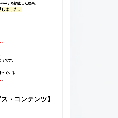
ower」を
調査
した結果、
明しました。
た。
の
ようです。
行っている
ん
。
ビス・コンテンツ】