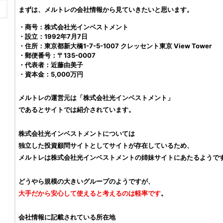
まずは、
メルトレ
の会社情報から見ていきたいと思います。
・商号：株式会社光インベストメント
・設立：1992年7月7日
・住所：東京都新大橋1-7-5-1007 クレッセント東京 View Tower
・郵便番号：〒135-0007
・代表者：近藤由美子
・資本金：5,000万円
メルトレ
の運営元は「
株式会社光インベストメント
」
であるとサイトでは紹介されています。
株式会社光インベストメント
については
独立した
投資顧問サイト
としてサイトが存在しているため、
メルトレ
は
株式会社光インベストメント
の姉妹サイトにあたるようで
どうやら規模の大きいグループのようですが、
大手だから安心して使えると考えるのは軽率です
。
会社情報に記載されている所在地