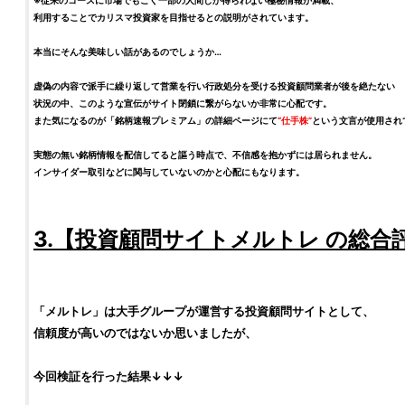
※従来のコースに市場でもごく一部の人間しか得られない極秘情報が満載、
利用することでカリスマ
投資家
を目指せるとの説明がされています。
本当にそんな美味しい話があるのでしょうか…
虚偽の内容で派手に繰り返して営業を行い行政処分を受ける
投資顧問
業者が後を絶たない
状況の中、このような宣伝がサイト閉鎖に繋がらないか非常に心配です。
また気になるのが「
銘柄
速報プレミアム」の詳細ページにて
“
仕手株
”
という文言が使用され
実態の無い
銘柄
情報を配信してると謳う時点で、不信感を抱かずには居られません。
インサイダー取引などに関与していないのかと心配にもなります。
3.【
投資顧問サイト
メルトレ
の総合
「
メルトレ
」は大手グループが運営する
投資顧問サイト
として、
信頼度が高いのではないか思いましたが、
今回
検証
を行った結果↓↓↓