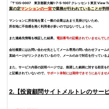
「〒135-0007 東京都新大橋1-7-5-1007 クレッセント東京 View T
案の定
マンションの一室
で業務が行われていることが判
マンションに所在地を置く一般の企業はあまり見掛けないため、
所在地に不信感を抱く利用者が多いのではないでしょうか。
また連絡先情報を
検証
した結果、
電話番号の記載されていませんでし
会社概要にはお問い合わせ先としてメール専用の問い合わせフォーム
直結ページがリンクされているので、メールのみで対応を行っている
また、サービス内容の説明ページでは、推奨した
銘柄
に対する助言を
と記載されていないので、
サポート体制には期待できそうにありませ
2.【
投資顧問サイト
メルトレ
のサー