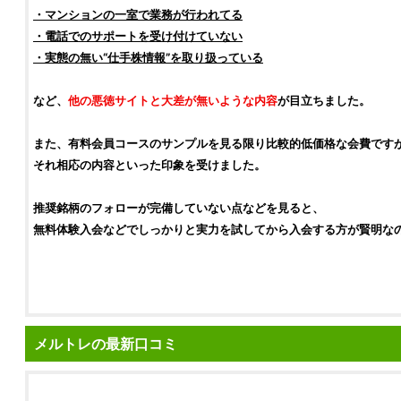
・マンションの一室で業務が行われてる
・電話でのサポートを受け付けていない
・実態の無い“
仕手株
情報”を取り扱っている
など、
他の
悪徳サイト
と大差が無いような内容
が目立ちました。
また、有料会員コースのサンプルを見る限り比較的低価格な会費です
それ相応の内容といった印象を受けました。
推奨
銘柄
のフォローが完備していない点などを見ると、
無料体験入会などでしっかりと実力を試してから入会する方が賢明な
メルトレの最新口コミ