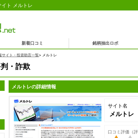
イト メルトレ
新着口コミ
銘柄抽出ロボ
報サイト・投資助言一覧
>
メルトレ
判・詐欺
メルトレの詳細情報
サイト名
メルトレ
口コミ評価（評