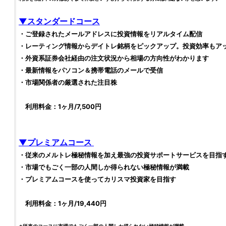
▼スタンダードコース
・ご登録されたメールアドレスに
投資
情報をリアルタイム配信
・レーティング情報から
デイトレ
銘柄
をピックアップ。
投資
効率もアッ
・外資系
証券会社
経由の注文状況から相場の方向性がわかります
・最新情報をパソコン＆携帯電話のメールで受信
・市場関係者の厳選された注目
株
利用料金：1ヶ月/7,500円
▼プレミアムコース
・従来のメルトレ極秘情報を加え最強の
投資
サポートサービスを目指
・市場でもごく一部の人間しか得られない極秘情報が満載
・プレミアムコースを使ってカリスマ
投資家
を目指す
利用料金：1ヶ月/19,440円