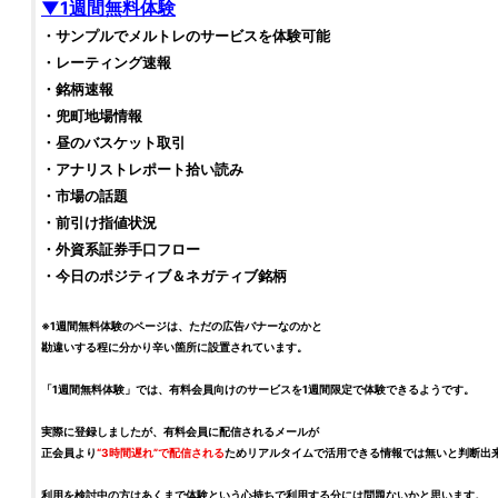
▼1週間無料体験
・サンプルで
メルトレ
のサービスを体験可能
・レーティング速報
・
銘柄
速報
・兜町地場情報
・昼のバスケット取引
・アナリストレポート拾い読み
・市場の話題
・前引け
指値状況
・外資系証券手口フロー
・今日のポジティブ＆ネガティブ
銘柄
※1週間無料体験のページは、ただの広告バナーなのかと
勘違いする程に分かり辛い箇所に設置されています。
「1週間無料体験」では、有料会員向けのサービスを1週間限定で体験できるようです。
実際に登録しましたが、有料会員に配信されるメールが
正会員より
“3時間遅れ”で配信される
ためリアルタイムで活用できる情報では無いと判断出
利用を検討中の方はあくまで体験という心持ちで利用する分には問題ないかと思います。