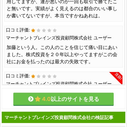
用してますが、運が悪いのか一回も取引で勝てたこ
と無いです。実績がよく見えるのは都合のいい事し
か書いてないですが、本当ですかねあれは。
口コミ評価:
マーチャントブレインズ投資顧問株式会社 ユーザー
加藤という人。この人のことを信じて痛い目にあい
ました。株式投資を２０年以上やってますがこの会
社にお金を払ったのは最大の失敗です。
注目!
口コミ評価:
マーチャントブレインズ投資顧問株式会社 ユーザー
提供後即購入。徐々に上がってきていたので期待大
4.0
以上のサイトを見る
だった。しかしその後1週間下がり続けてロスカッ
ト。非常に残念。
マーチャントブレインズ投資顧問株式会社の検証記事
口コミ評価: