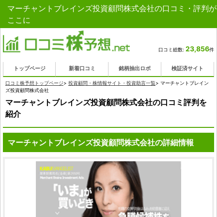
マーチャントブレインズ投資顧問株式会社の口コミ・評判が
ここに
23,856
口コミ総数:
件
トップページ
新着口コミ
銘柄抽出ロボ
検証済サイト
口コミ株予想トップページ
>
投資顧問・株情報サイト・投資助言一覧
>
マーチャントブレイン
ズ投資顧問株式会社
マーチャントブレインズ投資顧問株式会社の口コミ評判を
紹介
マーチャントブレインズ投資顧問株式会社の詳細情報