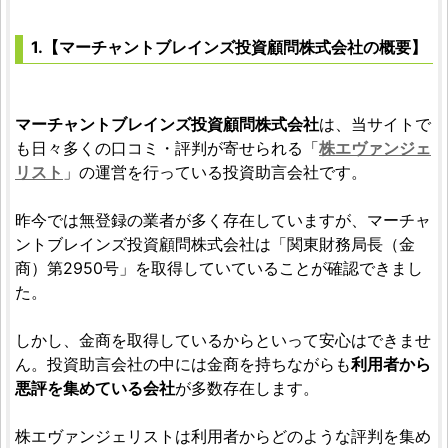
マーチャントブレインズ投資顧問株式会社 ユーザー
大口投資家が参加してる銘柄ですぐに上がると言っ
1.【マーチャントブレインズ投資顧問株式会社の概要】
てた銘柄に私も参加してみたが、全然上がらず。大
口投資家はいったいどこへ行ったやら。株エヴァン
ジェリストの言う事は全くあてにならない。
マーチャントブレインズ投資顧問株式会社
は、当サイトで
も日々多くの口コミ・評判が寄せられる「
株エヴァンジェ
リスト
」の運営を行っている投資助言会社です。
最新の口コミを見る
昨今では無登録の業者が多く存在していますが、マーチャ
ントブレインズ投資顧問株式会社は「関東財務局長（金
商）第2950号」を取得していていることが確認できまし
た。
しかし、金商を取得しているからといって安心はできませ
ん。投資助言会社の中には金商を持ちながらも
利用者から
悪評を集めている会社
が多数存在します。
株エヴァンジェリストは利用者からどのような評判を集め