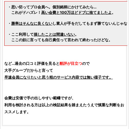
・思い切ってプロ会員へ。個別銘柄にかけてみたら…
これがドハズレ！
高い会費と100万ほどドブに捨てましたよ
。
・
勝率はそんなに良くない
し素人が手をだしてもまず勝てないんじゃな
・ここ利用して
損したことは間違いない
。
ここの奴に言っても自己責任って言われて終わったけどな。
など…過去の口コミ評価を見ると
酷評が目立つ
ので
大手グループだからと言って
早速会員になりたいと思う程のサービス内容では無い様子です。
会費は安価で手の出しやすい範疇ですが、
利用を検討される方は以上の検証結果を踏まえたうえで慎重な判断をお
ススメします。