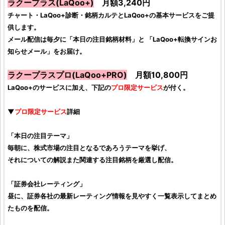
ラクープラス(LaQoo+)
月額3,240円
チャート・LaQoo+診断・銘柄カルテとLaQoo+の基本サービスをご提
供します。
メール配信は毎夕に「本日の注目銘柄材料」と 「LaQoo+転換サインお
知らせメール」をお届け。
ラクープラスプロ(LaQoo+PRO)
月額10,800円
LaQoo+のサービスに加え、下記の
プロ限定サービス
が付く。
▼
プロ限定サービス
詳細
「本日の注目テーマ」
毎朝に、株式市場の注目となるであろうテーマを挙げ、
それについての解説また関連する注目銘柄を厳選し配信。
「証券会社レーティング」
昼に、証券各社の最新レーティング情報を見やすく一覧表示してまとめ
たものを配信。