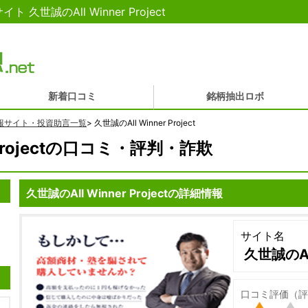
世誠のAll Winner Project
新着口コミ
銘柄抽出ロボ
報サイト・投資助言一覧
>
久世誠のAll Winner Project
 Projectの口コミ・評判・詐欺
久世誠のAll Winner Projectの詳細情報
サイト名
久世誠のAll 
口コミ評価（評