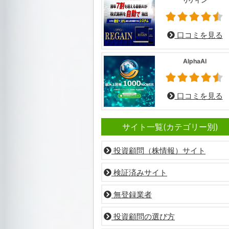
リゲイン
口コミを見る
AlphaAI
口コミを見る
サイト一覧(カテゴリー別)
投資顧問（株情報）サイト
検証済みサイト
無登録業者
投資顧問の選び方