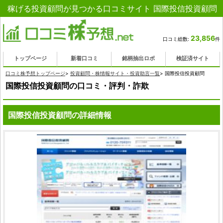
稼げる投資顧問が見つかる口コミサイト 国際投信投資顧問
23,856
口コミ総数:
件
トップページ
新着口コミ
銘柄抽出ロボ
検証済サイト
口コミ株予想トップページ
>
投資顧問・株情報サイト・投資助言一覧
>
国際投信投資顧問
国際投信投資顧問の口コミ・評判・詐欺
国際投信投資顧問の詳細情報