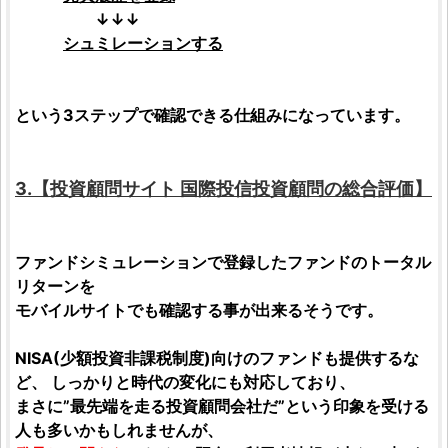
↓↓↓
シュミレーションする
という3ステップで確認できる仕組みになっています。
3.【
投資顧問サイト
国際投信投資顧問
の総合
評価
】
ファンドシミュレーション
で登録したファンドの
トータル
リターン
を
モバイルサイトでも確認する事が出来るそうです。
NISA
(
少額投資非課税制度
)向けのファンドも提供するな
ど、 しっかりと時代の変化にも対応しており、
まさに”最先端を走る
投資顧問会社
だ”という印象を受ける
人も多いかもしれませんが、