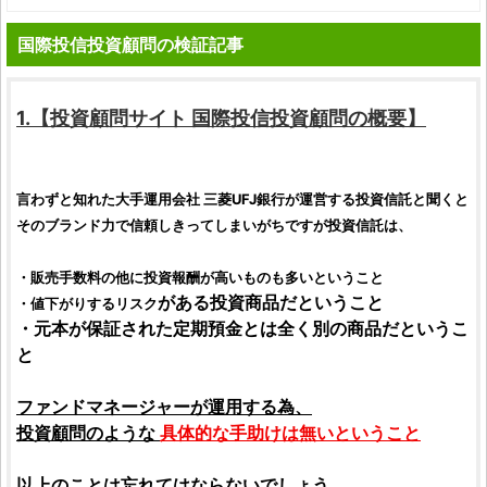
国際投信投資顧問の検証記事
1.【
投資顧問サイト
国際投信投資顧問
の概要】
言わずと知れた大手運用会社
三菱UFJ銀行
が運営する
投資信託
と聞くと
そのブランド力で信頼しきってしまいがちですが投資信託は、
・販売手数料の他に
投資報酬
が高いものも多いということ
がある
投資商品
だということ
・値下がりするリスク
・元本が保証された定期預金とは全く別の商品だというこ
と
ファンドマネージャーが運用する為、
投資顧問
のような
具体的な手助けは無いということ
以上のことは忘れてはならないでしょう。