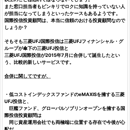
また窓口担当者もピンキリでロクに知識を持っていない人
が担当になってしまうといったケースもあるようです。
国際投信投資顧問
は、本当に信頼のおける
投資顧問
なので
しょうか？
そもそも
三菱UFJ国際投信
は
三菱UFJフィナンシャル・グ
ループ
が傘下の
三菱UFJ投信
と
三菱UFJ国際投信
が2015年7月に合併して誕生したとい
う、比較的新しいサービスです。
合併に関してですが、
・低コストインデックスファンドのeMAXISを擁する
三菱
UFJ投信
と、
巨艦ファンド、グローバルソブリンオープンを擁する
国
際投信投資顧問
は
同じ資産運用会社でも両極端に位置する存在で今後が心
配だ。