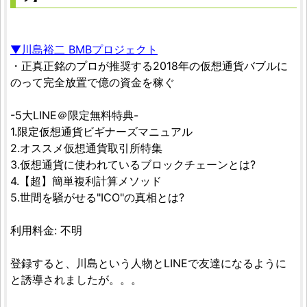
▼川島裕二 BMBプロジェクト
・正真正銘のプロが推奨する2018年の仮想通貨バブルに
のって完全放置で億の資金を稼ぐ
-5大LINE＠限定無料特典-
1.限定仮想通貨ビギナーズマニュアル
2.オススメ仮想通貨取引所特集
3.仮想通貨に使われているブロックチェーンとは?
4.【超】簡単複利計算メソッド
5.世間を騒がせる"ICO"の真相とは?
利用料金: 不明
登録すると、川島という人物とLINEで友達になるように
と誘導されましたが。。。