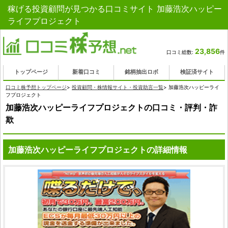
稼げる投資顧問が見つかる口コミサイト 加藤浩次ハッピー
ライフプロジェクト
23,856
口コミ総数:
件
トップページ
新着口コミ
銘柄抽出ロボ
検証済サイト
口コミ株予想トップページ
>
投資顧問・株情報サイト・投資助言一覧
>
加藤浩次ハッピーライ
フプロジェクト
加藤浩次ハッピーライフプロジェクトの口コミ・評判・詐
欺
加藤浩次ハッピーライフプロジェクトの詳細情報