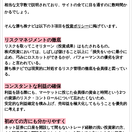
相当な文字数で説明されており、サイトの全てに目を通すのに数時間か
かるでしょう。
そんな
勝ち株ナビ
は以下の３項目を
投資
ポリシー
に掲げています。
リスクマネジメントの徹底
リスクを取ってこそリターン（
投資
成果）はもたされるもの。
株式投資
においては、しばしば儲けること以上に「損失をいかに最小に
止め、巧みにロスカットができるかが、パフォーマンスの優劣を決す
る」と言われている。
勝ち株ナビ
では現実的に対処するリスク管理の徹底を会員様と図ってい
る。
コンスタントな利益の確保
利益を語る際にも、マーケットに投じた会員様の資金と時間という2つ
の資源の
リスク・コントロール
について忘れたくないため、
安定的な利益確定を積み上げ、売却益を極大化してもらうことを優先的
に考えます。
初めての方にも分かりやすく
ネット証券に口座を開設して間もないトレード経験の浅い
投資家
の方、