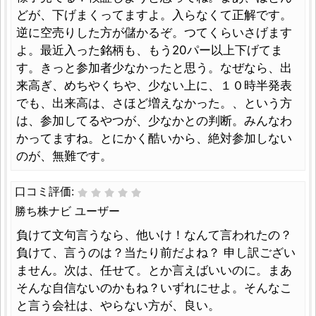
どが、下げまくってますよ。入らなくて正解です。
逆に空売りした方が儲かるぞ。つてくらいさげます
よ。最近入った銘柄も、もう20パー以上下げてま
す。きっと参加者少なかったと思う。なぜなら、出
来高ぎ、めちやくちや、少ない上に、１０時半発表
でも、出来高は、さほど増えなかった。、という方
は、参加してるやつが、少なかとの判断。みんなわ
かってますね。とにかく酷いから、絶対参加しない
のが、無難です。
口コミ評価:
勝ち株ナビ ユーザー
負けて文句言うなら、他いけ！なんて言われたの？
負けて、言うのは？当たり前だよね？ 申し訳ござい
ません。次は、任せて。とか言えばいいのに。まあ
そんな自信ないのかもね？いずれにせよ。そんなこ
と言う会社は、やらない方が、良い。