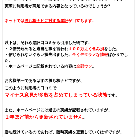
実際に利用者が満足できる内容となっているのでしょうか?
ネットでは
勝ち株ナビ
に対する
悪評
が目立ちます。
以下は、それら
悪評口コミ
から引用した物です。
・２倍見込めると適当な事を言われ
１００万近く含み損
をした。
・信じられないぐらい損失出ました。
全くデタラメな情報
ばかりでし
た。
・ホームページに記載されている内容は
全部ウソ
。
お客様第一であるはずの
勝ち株ナビ
ですが、
このように利用者の
口コミ
で
マイナス意見が多数を占めてしまっている状態
です。
また、ホームページには
過去の実績
が記載されていますが、
１年ほど前から更新されていません
。
勝ち続けているのであれば、随時実績を更新していくはずですが、