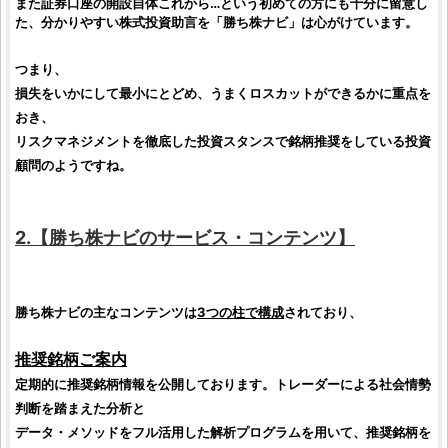
また
証券口座の開設
自体これから…という初めての方にも十分に留意し
た、分かりやすい
株式投資助言
を「
勝ち株ナビ
」は心がけています。
つまり、
損失をいかにして最小にとどめ、うまくロスカットができるかに重点を
おき、
リスクマネジメントを徹底した
投資
スタンスで
銘柄推奨
をしている
投資
顧問
のようですね。
2.【
勝ち株ナビ
のサービス・コンテンツ】
勝ち株ナビの主なコンテンツは
3つの柱で構成
されており、
推奨
銘柄
ご案内
定期的に
推奨銘柄情報
を公開しております。トレーダーによる社会情勢
判断を踏まえた分析と
データ・メソッドをフル活用した解析プログラムを用いて、推奨
銘柄
を