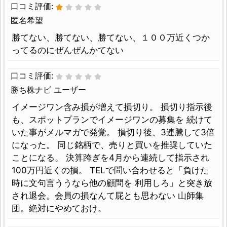
口コミ評価:
匿名希望
勝てない、勝てない、勝てない、１００万近くつか
ってるのにぜんぜんかてない
口コミ評価:
勝ち株ナビ ユーザー
イメージワン含み損が増えて損切り。 損切り指示後
も、スポットプランでイメージワンの募集を 続けて
いた事がメルマガで発覚。 損切り後、3連騰して3倍
になった。 同じ銘柄で、売りと買いを推奨していた
ことになる。 決算跨ぎを4月から連続して指示され
100万円近くの損。 TELで問い合わせると「負けた
時に文句言ううなら他の顧問を 利用しろ」と突き放
され退会。会員の損なんて屁とも思わない 山師集
団。絶対にやめておけ。