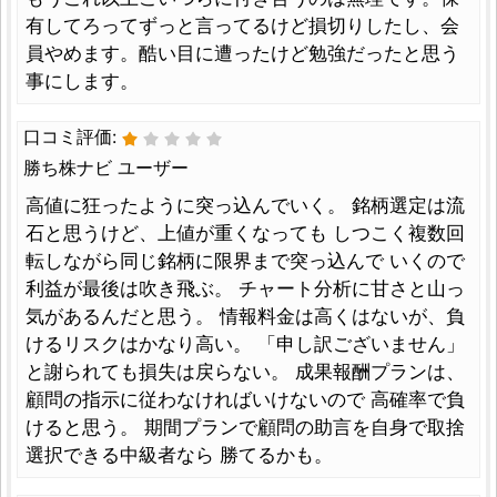
有してろってずっと言ってるけど損切りしたし、会
員やめます。酷い目に遭ったけど勉強だったと思う
事にします。
口コミ評価:
勝ち株ナビ ユーザー
高値に狂ったように突っ込んでいく。 銘柄選定は流
石と思うけど、上値が重くなっても しつこく複数回
転しながら同じ銘柄に限界まで突っ込んで いくので
利益が最後は吹き飛ぶ。 チャート分析に甘さと山っ
気があるんだと思う。 情報料金は高くはないが、負
けるリスクはかなり高い。 「申し訳ございません」
と謝られても損失は戻らない。 成果報酬プランは、
顧問の指示に従わなければいけないので 高確率で負
けると思う。 期間プランで顧問の助言を自身で取捨
選択できる中級者なら 勝てるかも。