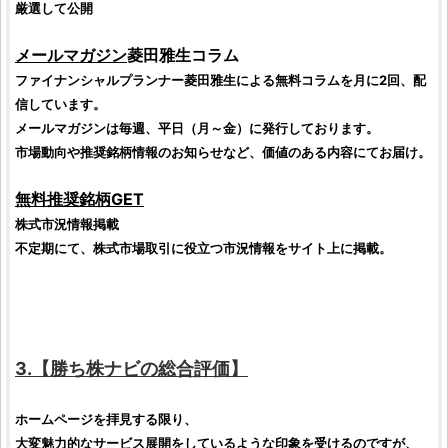
厳選して公開
メールマガジン
菱田雅生
コラム
ファイナンシャルプランナー
菱田雅生
による無料コラム
を月に2回、配
信しています。
メールマガジンは毎週、平日（月～金）に発行しております。
市場動向や推奨
銘柄
情報
のお知らせなど、価値のある内容にてお届け。
無料推奨
銘柄
GET
株式
市況情報掲載
不定期にて、
株式市場取引
に役立つ市況情報をサイト上に掲載。
3.【
勝ち株ナビ
の総合
評価
】
ホームページを拝見する限り、
大変魅力的なサービス展開をしているような印象を受けるのですが、