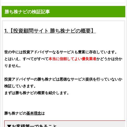
勝ち株ナビの検証記事
1.【投資顧問サイト
勝ち株ナビ
の概要】
世の中には
投資
アドバイザーなるサービスも豊富に存在しています。
とはいえ、すべてがすべて
本当に信頼してよい
優良
業者
かどうかは分か
りません。
投資
アドバイザーの
勝ち株ナビ
は
悪徳
なサービス提供を行っていないか
検証
していきます。
まずは
勝ち株ナビ
の概要を紹介します。
勝ち株ナビ
の
基本理念
は
▼
お客様第一であること