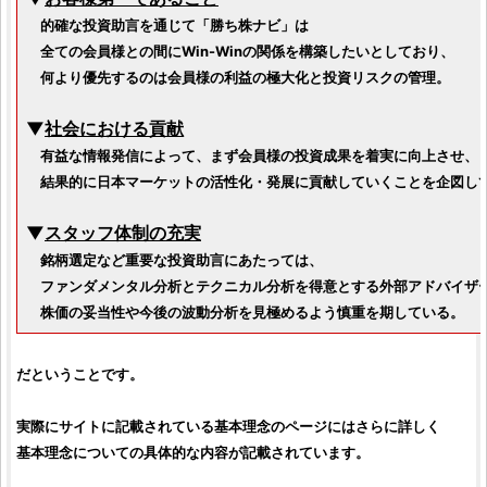
的確な
投資助言
を通じて「
勝ち株ナビ
」は
全ての会員様との間にWin-Winの関係を構築したいとしており、
何より優先するのは会員様の利益の極大化と
投資
リスクの管理。
▼
社会における貢献
有益な情報発信によって、まず会員様の
投資
成果を着実に向上させ、
結果的に日本マーケットの活性化・発展に貢献していくことを企図し
▼
スタッフ体制の充実
銘柄
選定など重要な
投資助言
にあたっては、
ファンダメンタル分析
と
テクニカル分析
を得意とする外部アドバイザ
株価
の妥当性や今後の
波動分析
を見極めるよう慎重を期している。
だということです。
実際にサイトに記載されている基本理念のページにはさらに詳しく
基本理念についての具体的な内容が記載されています。