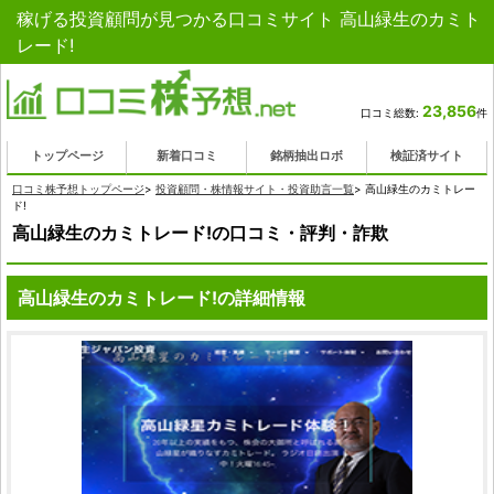
稼げる投資顧問が見つかる口コミサイト 高山緑生のカミト
レード!
23,856
口コミ総数:
件
トップページ
新着口コミ
銘柄抽出ロボ
検証済サイト
口コミ株予想トップページ
>
投資顧問・株情報サイト・投資助言一覧
>
高山緑生のカミトレー
ド!
高山緑生のカミトレード!の口コミ・評判・詐欺
高山緑生のカミトレード!の詳細情報