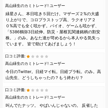
高山緑生のカミトレード! ユーザー
緑星さん、本日呟き５回だけ。マザーズ２%の大盛
り上がりで、コロプラストップ高、ラクオリア２
０%高でも全く呟かず。バイオ、ゲームも呟かず、
「5386鶴弥3日続伸。防災・屋根瓦関連銘柄の割安
株。」のみ。あなた達が苛めるから本人やる気失っ
ています。 皆で助けてあげましょう！
口コミ評価:
高山緑生のカミトレード! ユーザー
今日のTwitter。日経マイ転。日経プラ転。のみ。高
山先生、どうしちゃったの？もう終わり？
口コミ評価:
高山緑生のカミトレード! ユーザー
叫んでたナッツ。 やばいんじゃないの。 反省した