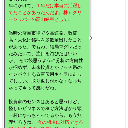
年にかけて、
１年だけ本当に活躍し
てたことがあったんだよ。株）グリ
ーンリバーの髙山緑星として
。
当時の店頭市場でＳ高連発、数倍
高・大化け銘柄を多数輩出したこと
があった。でもね、結局マグレだっ
たみたいで、注目を浴びたはいい
が、 その後思うように分析の方向性
が掴めず、未来投資とかソッチ系の
インパクトある宣伝用キャラに走っ
てしまい、取り返し付かなくなっち
ゃって今って感じだね。
投資家のセンスはあると思うけど、
怪しいビジネスで稼ぐ方法ばかり頭
一杯になっちゃってるから。もう無
理だろうね。
今の相場に対応できる