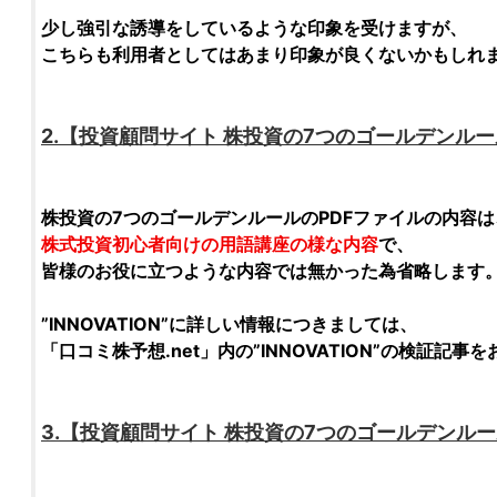
少し強引な誘導をしているような印象を受けますが、
こちらも利用者としてはあまり印象が良くないかもしれ
2.【
投資顧問サイト
株投資の7つのゴールデンルー
株投資の7つのゴールデンルール
のPDFファイルの内容は
株式投資
初心者向けの用語講座の様な内容
で、
皆様のお役に立つような内容では無かった為省略します
”
INNOVATION
”に詳しい情報につきましては、
「
口コミ株予想.net
」内の”
INNOVATION
”の
検証
記事を
3.【
投資顧問サイト
株投資の7つのゴールデンルー