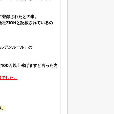
に登録されたとの事。
社ZION
と記載されているの
ールデンルール
」の
100万以上稼げますと言った内
材でした。
事。