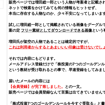
販売ページでは
増田総一郎
という人物が考案者と記載さ
ネットで検索をかけてみても何の情報もヒットせず、
本当に存在する人物なのか、少々不安になってしまいま
試しに
増田総一郎
として掲載されている画像をグーグル
案の定
フリー素材としてダウンロードできる画像
という
増田氏が架空の人物であることは確定的ですが、
これは利用者からするとあまいいい印象は受けないでし
それでは内容にもどります。
メールアドレス登録だけで「
株投資の7つのゴールデンル
という教材が受け取れるとの事で、早速登録をしてみま
届いたメールの内容には
【会員登録】が完了致しました。
との一文。
販売ページでは会員登録なんて言葉は出てきていません
「
株式投資7つのゴールデンルール
を今すぐ受取る」と書