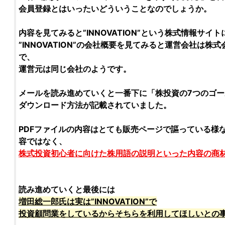
会員登録とはいったいどういうことなのでしょうか。
内容を見てみると”
INNOVATION
”という
株式情報サイト
”
INNOVATION
”の会社概要を見てみると運営会社は
株式会
で、
運営元は同じ会社のようです。
メールを読み進めていくと一番下に「
株投資の7つのゴ
ダウンロード方法が記載されていました。
PDFファイルの内容はとても販売ページで謳っている様な
容ではなく、
株式投資初心者
に向けた株用語の説明といった内容の商
読み進めていくと最後には
増田総一郎
氏は実は”
INNOVATION
”で
投資顧問業
をしているからそちらを利用してほしいとの