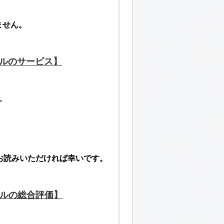
ません。
ル
のサービス】
、
。
お読みいただければ幸いです。
ル
の総合
評価
】