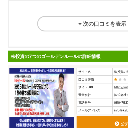
次の口コミを表示
株投資の7つのゴールデンルールの詳細情報
サイト名
株投資の
口コミ評価
サイトURL
http://k
運営会社
株式会社Z
電話番号
050-753
メールアドレス
info＠kab
公