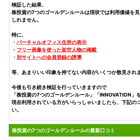
検証
した結果、
株投資の7つのゴールデンルール
は現状では利用価値を見
しれません。
特に、
・
バーチャルオフィス住所の表示
・
フリー画像を使った架空人物の掲載
・
別サイトへの会員登録の誘導
等、あまりいい印象を持てない内容がいくつか散見され
今後も引き続き
検証
を行っていきますので
「
株投資の7つのゴールデンルール
」「
INNOVATION
」
現在利用されている方がいらっしゃいましたら、下記の
い。
株投資の7つのゴールデンルールの最新口コミ