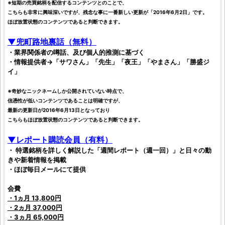
※短期の売買
銘柄
を配信するコンテンツとのことで、
こちらも非常に興味深いですが、残念な事に一番新しい更新が「2016年6月2日」です。
ほぼ放置状態のコンテンツであると判断できます。
▼兜町路地裏話（無料）
・業界関係者の噂話、及び個人的推測に基づく
・情報提供者→「サワさん」「先生」「夜王」「やまさん」「勝盛ジ
イ」
※奇妙なニックネームしか公開されていない時点で、
信憑性が低いコンテンツであることは明確ですが、
最新の更新日が2016年6月13日となっており
こちらもほぼ放置状態のコンテンツであると判断できます。
▼レポート購読会員（有料）
・ 特選
銘柄
を詳しく解説した「週間レポート（週一回）」と日々の動
きや新着情報を掲載
・ほぼ毎日メールにて提供
会費
・1ヵ月 13,800円
・2ヵ月 37,000円
・3ヵ月 65,000円