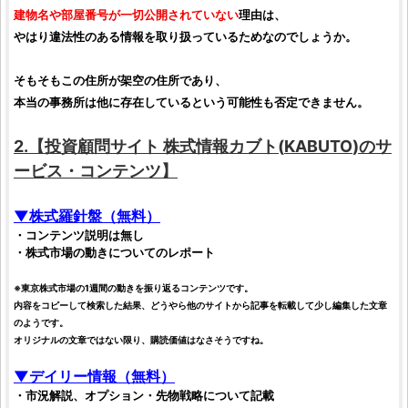
建物名や部屋番号が一切公開されていない
理由は、
やはり違法性のある情報を取り扱っているためなのでしょうか。
そもそもこの住所が架空の住所であり、
本当の事務所は他に存在しているという可能性も否定できません。
2.【
投資顧問サイト
株式情報カブト
(
KABUTO
)のサ
ービス・コンテンツ】
▼
株式
羅針盤（無料）
・コンテンツ説明は無し
・株式市場の動きについてのレポート
※
東京株式市場
の1週間の動きを振り返るコンテンツです。
内容をコピーして検索した結果、どうやら他のサイトから記事を転載して少し編集した文章
のようです。
オリジナルの文章ではない限り、購読価値はなさそうですね。
▼デイリー情報（無料）
・市況解説、オプション・先物戦略について記載