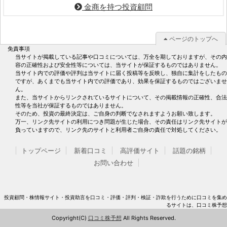
金商を持つ投資顧問
ページのトップへ
免責事項
当サイトが掲載している記事や口コミについては、万全を期しておりますが、その内
容の正確性および安全性等については、当サイトが保証するものではありません。
当サイト内での評価や評判は当サイトに届く投稿等を反映し、独自に集計をしたもの
ですが、あくまでも当サイト内での評価であり、効果を保証するものではございませ
ん。
また、当サイトからリンクされているサイトについて、その掲載情報の正確性、合法
性等を当社が保証するものではありません。
そのため、投資の最終決定は、ご自身の判断でなされますようお願い致します。
万一、リンク先サイトの利用につき問題が生じた場合、その責任はリンク先サイトが
負っていますので、リンク先のサイトと利用者ご自身の責任で対処してください。
トップページ
新着口コミ
高評価サイト
話題の銘柄
お問い合わせ
投資顧問・株情報サイト・投資助言を口コミ・評価・評判・検証・詐欺を行うために口コミを集め
るサイトは、口コミ株予想
Copyright(C)
口コミ株予想
All Rights Reserved.