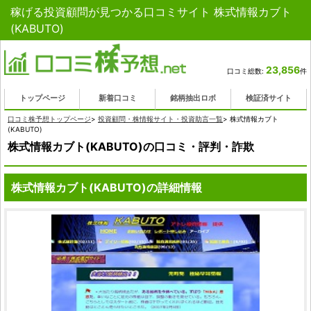
稼げる投資顧問が見つかる口コミサイト 株式情報カブト
(KABUTO)
23,856
口コミ総数:
件
トップページ
新着口コミ
銘柄抽出ロボ
検証済サイト
口コミ株予想トップページ
>
投資顧問・株情報サイト・投資助言一覧
>
株式情報カブト
(KABUTO)
株式情報カブト(KABUTO)の口コミ・評判・詐欺
株式情報カブト(KABUTO)の詳細情報