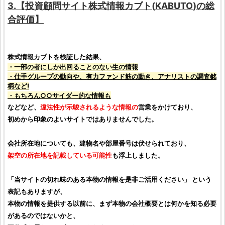
3.【
投資顧問サイト
株式情報カブト
(
KABUTO
)の総
合
評価
】
株式情報カブト
を
検証
した結果、
・一部の者にしか出回ることのない生の情報
・
仕手
グループの動向や、有力ファンド筋の動き、アナリストの
調査
銘
柄
など!
・もちろん○○サイダー的な情報も
などなど、
違法性が示唆されるような情報の
営業をかけており、
初めから印象のよいサイトではありませんでした。
会社所在地についても、建物名や部屋番号は伏せられており、
架空の所在地を記載している可能性
も浮上しました。
「当サイトの切れ味のある本物の情報を是非ご活用ください」 という
表記もありますが、
本物の情報を提供する以前に、まず本物の会社概要とは何かを知る必要
があるのではないかと、