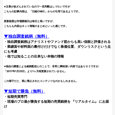
※文章が改ざんされているので一見判断はしづらいですが
こちらの記事内容は、「日経CNBC」からの引用であるようです。
更新頻度は市場開催日は毎日と高いですが、
こちらも内容はネット情報のまとめといった感じです。
▼独自
調査
銘柄
（無料）
・独自
調査
銘柄
はアナリストやファンド筋からも高い信頼と
評価
される
・業績面や材料面の裏付けだけでなく
株価
位置、ダウンリスクという点
にも考慮
・他では知ることの出来ない本物の情報
※独自の
調査
による
銘柄
配信とのことで、非常に興味深い内容ではありそうですが、
「2017年1月25日」より1ヶ月程更新されていません。
この様子だと、既に廃止されたコンテンツなのかもしれません。
▼短期で勝負（無料）
・短期売買専門
・現場のプロ達が勝負する短期の売買
銘柄
を 『リアルタイム』 にお届
け