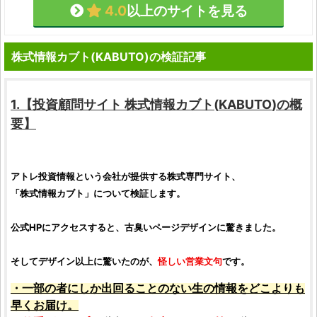
4.0
以上のサイトを見る
株式情報カブト(KABUTO)の検証記事
1.【
投資顧問サイト
株式情報カブト
(
KABUTO
)の概
要】
アトレ投資情報
という会社が提供する
株式
専門サイト、
「
株式情報カブト
」について
検証
します。
公式HPにアクセスすると、古臭いページデザインに驚きました。
そしてデザイン以上に驚いたのが、
怪しい営業文句
です。
・一部の者にしか出回ることのない生の情報をどこよりも
早くお届け。