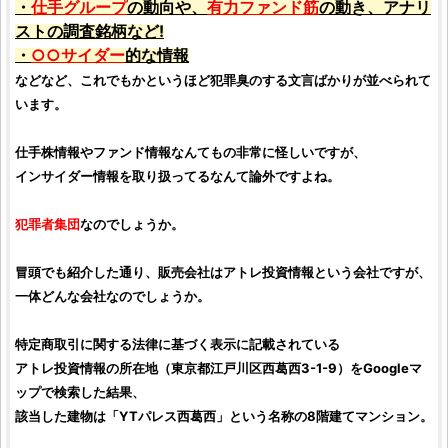
・
仕手
グループ
の動向や、
有力ファンド筋
の動き、アナリ
ストの
調査
銘柄
など!
・
○○サイダー
的な情報
などなど、これでもかというほど犯罪臭のする文言ばかりが並べられて
います。
仕手株
情報やファンド情報なんてもの非常に怪しいですが、
インサイダー
情報を取り扱ってるなんて論外ですよね。
犯罪者集団
なのでしょうか。
冒頭でも紹介した通り、販売会社は
アトレ投資情報
という会社ですが、
一体どんな会社なのでしょうか。
特定商取引に関する法律に基づく表示に記載されている
アトレ投資情報
の所在地（東京都江戸川区西葛西3-1-9）をGoogleマ
ップで検索した結果、
該当した建物は「YTパレス西葛西」という名称の8階建てマンション。