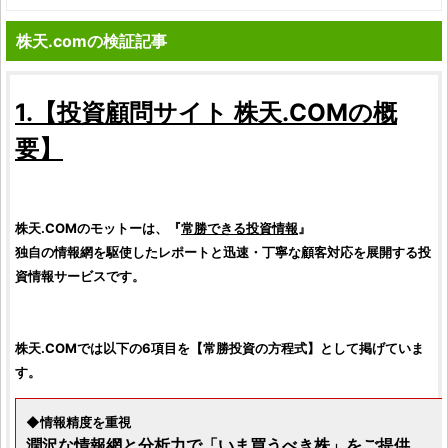
株天.comの検証記事
1.【
投資顧問サイト
株天.COM
の概
要】
株天.COM
のモットーは、『
常勝できる投資情報
』
独自の情報網を駆使したレポートと迅速・丁寧な顧客対応を展開する投
資情報サービスです。
株天.COM
では以下の6項目を【常勝投資の方程式】として掲げていま
す。
◆情報精度を重視
潤沢な情報網と分析力で「
いま買うべき株
」をご提供