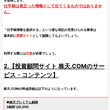
を意味します。
仕手株は表立った情報として出てくるものではありませ
ん。
「
仕手株情報を提供する
」という様な表記が見受けられる業者は
基本的に
悪質サイト
として認識してもよいでしょう。
利用する際には
注意
が必要でしょう。
2.【
投資顧問サイト
株天.COM
のサー
ビス・コンテンツ】
株天.COM
の料金詳細は以下のようになっています。
●
株天プレミアム銘柄
3銘柄 \20,000