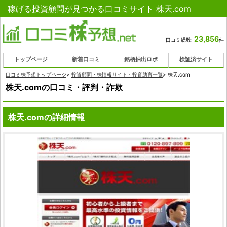
稼げる投資顧問が見つかる口コミサイト 株天.com
23,856
口コミ総数:
件
トップページ
新着口コミ
銘柄抽出ロボ
検証済サイト
口コミ株予想トップページ
>
投資顧問・株情報サイト・投資助言一覧
>
株天.com
株天.comの口コミ・評判・詐欺
株天.comの詳細情報