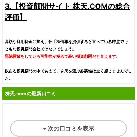
3.【
投資顧問サイト
株天.COM
の
総合
評価
】
高額な利用料金に加え、
仕手株情報
を提供すると言っている時点で ま
ともな
投資顧問会社
ではないでしょう。
悪徳営業
をしている可能性が極めて高い
投資顧問
だと言えます。
数ある
投資顧問
の中であえて、
株天
を選ぶ必要性は全く感じませんでし
た。
株天.comの最新口コミ
次の口コミを表示