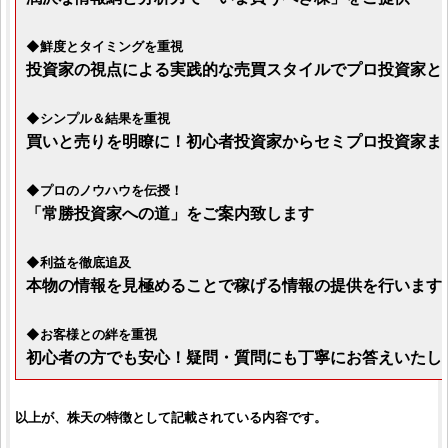
◆鮮度とタイミングを重視
投資家の視点による実践的な売買スタイルでプロ投資家と
◆シンプル＆結果を重視
買いと売りを明瞭に！
初心者投資家
から
セミプロ投資家
ま
◆プロのノウハウを伝授！
「
常勝投資家
への道」をご案内致します
◆利益を徹底追及
本物の情報を見極めることで稼げる情報の提供を行います
◆お客様との絆を重視
初心者の方でも安心！疑問・質問にも丁寧にお答えいたし
以上が、
株天
の特徴として記載されている内容です。