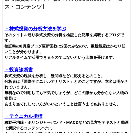
ス・コンテンツ】
・
株式投資
の分析方法を学ぶ
そのタイトル通り
株式投資
の分析を
検証
した記事を掲載するブログで
す。
検証
時の8月度ブログ更新回数は2回のみなので、更新頻度はかなり低
いことが分かります。
リアルタイムで活用できるものではないという印象を受けます。
・
投資
診断書
株式投資
の現状を分析し、疑問点などに応えるとのこと。
分析者は「国際テクニカルアナリスト」とのことですが、本名は明かさ
れていません。
無料なので利用しても平気でしょうが、どこの誰かも分からない人物の
意見は
あまり当てにしない方がいいということは言うまでもありません。
・テクニカル指標
移動平均線・ボリンジャーバンド・MACDなどの見方をテキストと動画
で解説するコンテンツです。