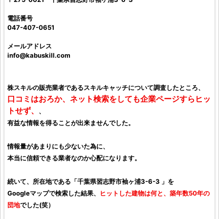
電話番号
047-407-0651
メールアドレス
info@
kabuskill.com
株スキル
の販売業者である
スキルキャッチ
について
調査
したところ、
口コミ
はおろか、ネット検索をしても企業ページすらヒッ
トせず、
、
有益な情報を得ることが出来ませんでした。
情報量があまりにも少ないた為に、
本当に信頼できる業者なのか心配になります。
続いて、所在地である「千葉県習志野市袖ヶ浦3-6-3 」を
Googleマップで検索した結果、
ヒットした建物は何と、築年数50年の
団地
でした(笑）