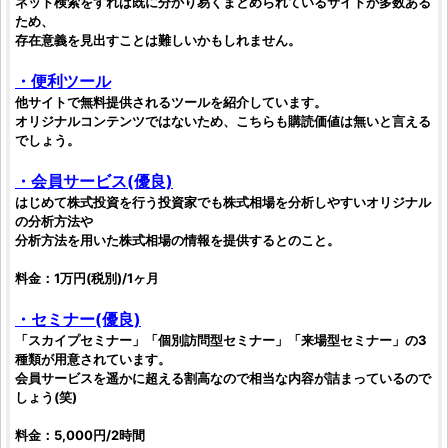
ネット検索をすれば既に分かり易くまとめられているサイトが多数ある
ため、
存在意義を見出すことは難しいかもしれません。
・便利ツール
他サイトで無料提供されるツールを紹介しています。
オリジナルコンテンツではないため、こちらも購読価値は無いと言える
でしょう。
・会員サービス(優良)
はじめて
株式投資
を行う
投資家
でも
株式相場
を分析しやすいオリジナル
の分析方法や
分析方法を用いた
株式相場
の情報を提供するとのこと。
料金：1万円(税別)/1ヶ月
・セミナー(優良)
「スカイプセミナー」「個別訪問型セミナー」「来場型セミナー」の3
種類が用意されています。
会員サービスを遥かに超える割高なので相当な内容が詰まっているので
しょう(笑)
料金：5,000円/2時間