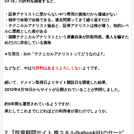
CFTe」の
評判
を
調査
すると、
・証券アナリストに受からないやつ専用の資格だから価値がない
・独学で余裕で合格できる。過去問買ってきて繰り返すだけ
・テクニカルアナリスト協会と、証券アナリストは格が違う。知的レベ
ルに歴然とした差がある
・国際テクニカルアナリストという肩書自体が
詐欺
同然。素人を騙すた
めだけに存在している資格
※引用元：2ch「テクニカルアナリストってどうなのよ?」
などなど、やはり
評判
はあまりよろしくない
ようです。
続いて、ドメイン取得日よりサイト開設日を
調査
した結果、
2012年4月19日からサイトが公開されていることが判明しました。
約5年間も運営されているようですが、
果たしてこれまでにどれほどの利用者が居たのでしょうか。
2.【
投資顧問サイト
株スキル
(
kabuskill
)のサービ