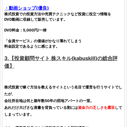
・動画ショップ(優良)
株式投資
での
投資方法
や売買テクニックなど
投資
に役立つ情報を
DVD動画に収録して販売しています。
DVD料金：5,000円/一律
「会員サービス」の価値がかなり薄れてしまう
料金設定であるように感じます。
3.【
投資顧問サイト
株スキル
(
kabuskill
)の総合
評
価
】
株式投資
で稼ぐ方法を教えるサイトという名目で運営を行うサイトでし
たが、
会社所在地は何と築年数50年の団地アパートの一室。
あれだけ大げさな肩書を背負っている割には
資金力の乏しさを露呈
して
しまっています。