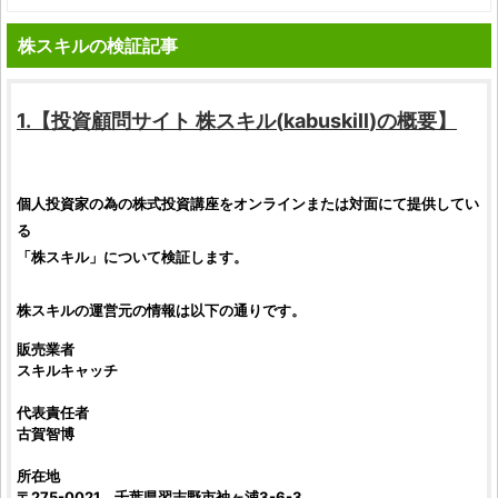
株スキルの検証記事
1.【
投資顧問サイト
株スキル
(
kabuskill
)の概要】
個人
投資家
の為の
株式投資
講座をオンラインまたは対面にて提供してい
る
「
株スキル
」について
検証
します。
株スキル
の運営元の情報は以下の通りです。
販売業者
スキルキャッチ
代表責任者
古賀智博
所在地
〒275-0021 千葉県習志野市袖ヶ浦3-6-3