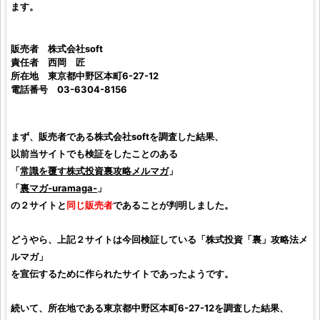
ます。
販売者
株式会社soft
責任者
西岡 匠
所在地 東京都中野区本町6-27-12
電話番号 03-6304-8156
まず、販売者である
株式会社soft
を調査した結果、
以前当サイトでも検証をしたことのある
「
常識を覆す株式投資裏攻略メルマガ
」
「
裏マガ‐uramaga‐
」
の２サイトと
同じ販売者
であることが判明しました。
どうやら、上記２サイトは今回
検証
している「
株式投資「裏」攻略法メ
ルマガ
」
を宣伝するために作られたサイトであったようです。
続いて、所在地である東京都中野区本町6-27-12を調査した結果、