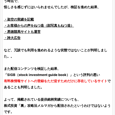
う時点で、
怪しさを感じずにはいられませんでしたが、
検証
を進めた結果、
・架空の実績を記載
・お客様からの声をねつ造（顔写真もねつ造）
・悪徳競馬サイトも運営
・誇大広告
など、冗談でも利用を進めれるような状態ではないことが判明しまし
た。。
また配信コンテンツを
検証
した結果、
「
SIGB（stock investment guide book）
」という評判の悪い
有料
株情報サイト
への登録をただ促すためだけに存在しているサイト
で
あることも判明しました。
よって、掲載されている提供
銘柄
実績についても、
株式投資「裏」攻略法メルマガ
から配信されたというわけではないよう
です。