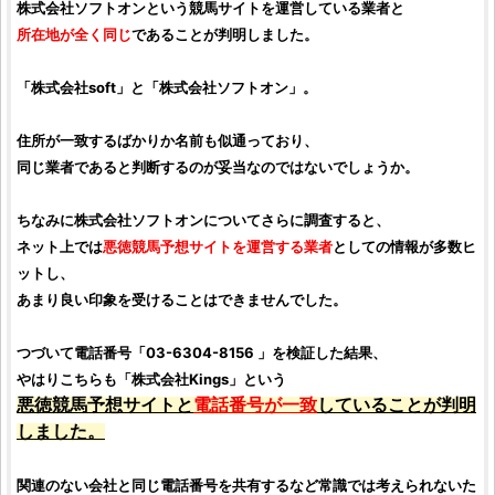
株式会社ソフトオン
という競馬サイトを運営している業者と
所在地が全く同じ
であることが判明しました。
「
株式会社soft
」と「
株式会社ソフトオン
」。
住所が一致するばかりか名前も似通っており、
同じ業者であると判断するのが妥当なのではないでしょうか。
ちなみに
株式会社ソフトオン
についてさらに調査すると、
ネット上では
悪徳
競馬予想サイトを運営する業者
としての情報が多数ヒ
ットし、
あまり良い印象を受けることはできませんでした。
つづいて電話番号「03-6304-8156 」を
検証
した結果、
やはりこちらも「
株式会社Kings
」という
悪徳競馬予想サイト
と
電話番号が一致
していることが判明
しました。
関連のない会社と同じ電話番号を共有するなど常識では考えられないた