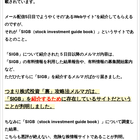
載されています。
メール配信5日目でようやくその“あるWebサイト”を紹介してもらえる
のですが、
それが「
SIGB（stock investment guide book）
」というサイトであ
るとのこと。
「
SIGB
」について紹介された５日目以降のメルマガ内容は、
「
SIGB
」の有料情報を利用した結果報告や、有料情報の募集開始案内
など、
ただひたすらに「
SIGB
」を紹介するメルマガばかり届きました。
つまり
株式投資「裏」攻略法メルマガ
は、
「
SIGB
」を
紹介するため
に存在しているサイトだという
ことが判明しました。
ちなみに「
SIGB（stock investment guide book）
」について調査し
た結果、
こちらも悪評が絶えない、危険な
株情報サイト
であることが判明。