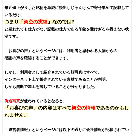
最近値上がりした
銘柄
を単純に後出しじゃんけんで寄せ集めて記載して
いるだけ、
つまり「
架空の実績
」なのでは?
と疑われても仕方がない記載の仕方である印象を受けざるを得えない状
況です。
「お喜びの声」というページには、利用者と思われる人物からの
感謝の声を確認することができます。
しかし、利用者として紹介されている顔写真はすべて、
インターネット上で販売されている素材であることが判明。
しかも無断で加工を施していることが分かりました。
偽造写真
が使われているとなると、
「お喜びの声」の内容はすべて
架空の情報
であるのかもし
れません。
「運営者情報」というページには以下の通りに会社情報が記載されてい