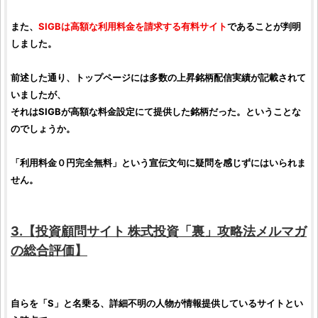
また、
SIGB
は高額な利用料金を請求する有料サイト
であることが判明
しました。
前述した通り、トップページには多数の
上昇銘柄
配信実績が記載されて
いましたが、
それは
SIGB
が高額な料金設定にて提供した
銘柄
だった。ということな
のでしょうか。
「利用料金０円完全無料」という宣伝文句に疑問を感じずにはいられま
せん。
3.【
投資顧問サイト
株式投資「裏」攻略法メルマガ
の総合
評価
】
自らを「S」と名乗る、詳細不明の人物が情報提供しているサイトとい