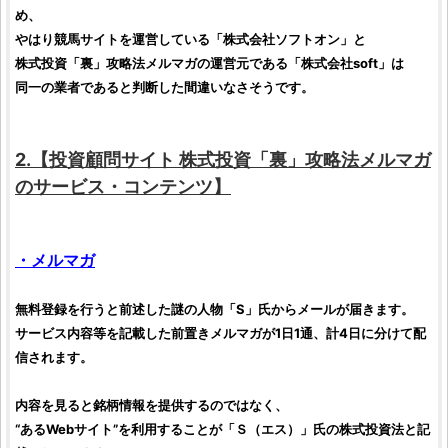
め、
やはり競馬サイトを運営している「
株式会社ソフトオン
」と
株式投資「裏」攻略法メルマガ
の運営元である「
株式会社soft
」は
同一の業者であると判断した間違いなさそうです。
2.【
投資顧問サイト
株式投資「裏」攻略法メルマガ
のサービス・コンテンツ】
・メルマガ
無料登録を行うと前述した謎の人物「S」氏からメールが届きます。
サービス内容等を記載した前置きメルマガが1日1通、計4日に分けて配
信されます。
内容を見ると
銘柄
情報を提供するのではなく、
“あるWebサイト”を利用することが「Ｓ（エス）」氏の
株式投資法
と記