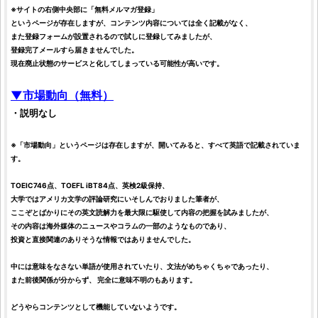
※サイトの右側中央部に「無料メルマガ登録」
というページが存在しますが、コンテンツ内容については全く記載がなく、
また登録フォームが設置されるので試しに登録してみましたが、
登録完了メールすら届きませんでした。
現在廃止状態のサービスと化してしまっている可能性が高いです。
▼市場動向（無料）
・説明なし
※「市場動向」というページは存在しますが、開いてみると、すべて英語で記載されていま
す。
TOEIC746点、TOEFL iBT84点、英検2級保持、
大学ではアメリカ文学の評論研究にいそしんでおりました筆者が、
ここぞとばかりにその英文読解力を最大限に駆使して内容の把握を試みましたが、
その内容は海外媒体のニュースやコラムの一部のようなものであり、
投資
と直接関連のありそうな情報ではありませんでした。
中には意味をなさない単語が使用されていたり、文法がめちゃくちゃであったり、
また前後関係が分からず、 完全に意味不明のもあります。
どうやらコンテンツとして機能していないようです。