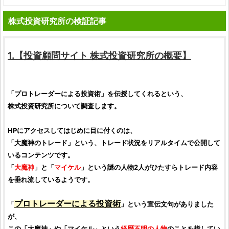
株式投資研究所の検証記事
1.【
投資顧問サイト
株式投資研究所
の概要】
「プロトレーダーによる
投資
術」を伝授してくれるという、
株式投資研究所
について
調査
します。
HPにアクセスしてはじめに目に付くのは、
「大魔神のトレード」という、トレード状況をリアルタイムで公開して
いるコンテンツです。
「
大魔神
」と「
マイケル
」という謎の人物2人がひたすらトレード内容
を垂れ流しているようです。
プロトレーダーによる
投資
術
「
」という宣伝文句がありました
が、
この「大魔神」や「マイケル」という
経歴不明の人物
のことを指してい