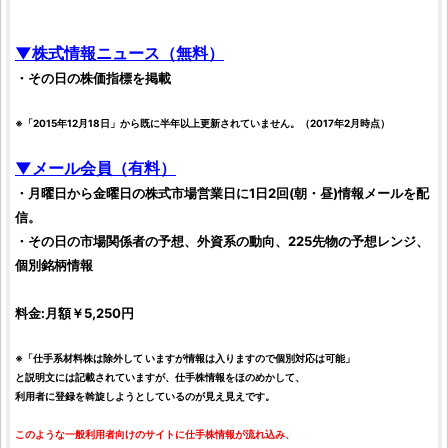
▼
株式情報
ニュース（無料）
・その日の
株価指標
を掲載
※「2015年12月18日」から既に半年以上更新されていません。（2017年2月時点）
▼メール会員（有料）
・月曜日から金曜日の
株式市場
営業日に1日2回(朝・昼)情報メールを配
信。
・その日の市場関係者の予想、外資系の動向、
225先物
の予想レンジ、
個別
銘柄
情報
料金:月額￥5,250円
※「
仕手系材料株
は除外して いますが情報は入りますので個別対応は可能」
と説明文には記載されていますが、
仕手株
情報をほのめかして、
利用者に登録を斡旋しようとしているのが見え見えです。
このような一般利用者向けのサイトに
仕手株
情報が流れ込み、