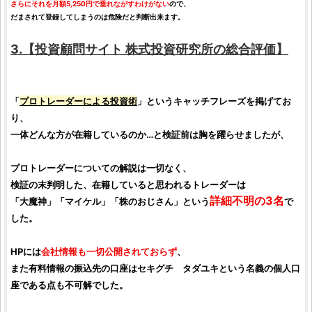
さらにそれを月額5,250円で垂れながすわけがない
ので、
だまされて登録してしまうのは危険だと判断出来ます。
3.【
投資顧問サイト
株式投資研究所
の総合
評価
】
「
プロトレーダー
による
投資
術
」というキャッチフレーズを掲げてお
り、
一体どんな方が在籍しているのか…と
検証
前は胸を躍らせましたが、
プロトレーダーについての解説は一切なく、
検証
の末判明した、在籍していると思われるトレーダーは
詳細不明の3名
「大魔神」「マイケル」「
株
のおじさん」という
で
した。
HPには
会社情報も一切公開されておらず
、
また有料情報の振込先の口座はセキグチ タダユキという名義の個人口
座である点も不可解でした。