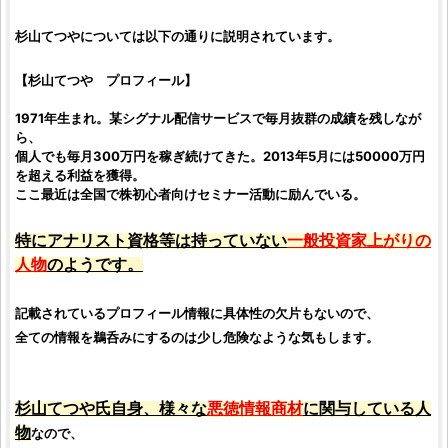
杉山てつや
については以下の通りに説明されています。
【
杉山てつや
プロフィール】
1971年生まれ。某シグナル配信サービスで毎月抜群の成績を残しなが
ら、
個人でも毎月300万円を稼ぎ続けてきた。2013年5月には50000万円
を超える利益を獲得。
ここ最近は全国で
株
初心者向けセミナー活動に励んでいる。
特にアナリスト資格等は持っていない
一般
投資家
上がりの
人物
のようです。
記載されているプロフィール情報に具体性の欠片もないので、
全ての情報を鵜呑みにするのは少し危険なような気もします。
杉山てつや
氏自身、様々な
悪徳
情報商材
に関与している人
物
なので、