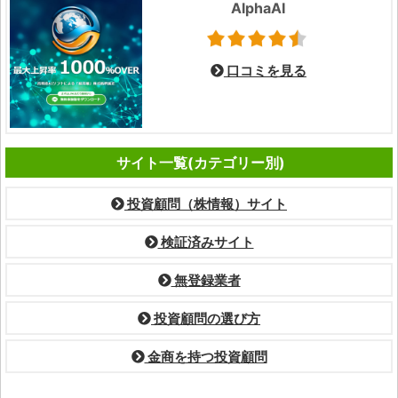
AlphaAI
口コミを見る
サイト一覧(カテゴリー別)
投資顧問（株情報）サイト
検証済みサイト
無登録業者
投資顧問の選び方
金商を持つ投資顧問