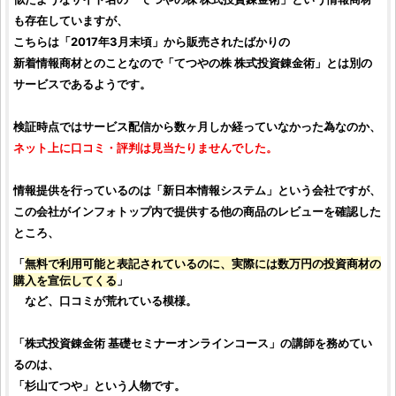
も存在していますが、
こちらは「2017年3月末頃」から販売されたばかりの
新着情報商材とのことなので「
てつやの株 株式投資錬金術
」とは別の
サービスであるようです。
検証
時点ではサービス配信から数ヶ月しか経っていなかった為なのか、
ネット上に
口コミ
・
評判
は見当たりませんでした。
情報提供を行っているのは「
新日本情報システム
」という会社ですが、
この会社がインフォトップ内で提供する他の商品のレビューを確認した
ところ、
「
無料で利用可能と表記されているのに、実際には数万円の
投資
商材の
購入を宣伝してくる
」
など、
口コミ
が荒れている模様。
「
株式投資錬金術 基礎セミナーオンラインコース
」の講師を務めてい
るのは、
「
杉山てつや
」という人物です。