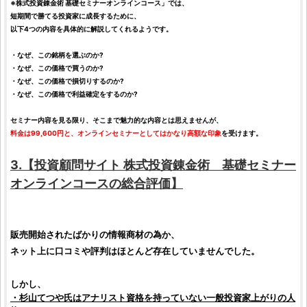
※
株式投資錬金術 基礎セミナーオンラインコース
」では、
短期間で勝てる
投資家
に成長するために、
以下4つの内容を具体的に解説してくれるようです。
・なぜ、この
銘柄
を選ぶのか?
・なぜ、この価格で買うのか?
・なぜ、この価格で損切りするのか?
・なぜ、この価格で利益確定をするのか?
セミナー内容を見る限り、そこまで魅力的な内容とは思えませんが、
料金は99,600円と、オンラインセミナーとしてはかなり高額な印象
を受けます。
3.【
投資顧問サイト
株式投資錬金術 基礎セミナー
オンラインコース
の総合
評価
】
販売開始されたばかりの情報商材の為か、
ネット上に
口コミ
や
評判
はほとんど存在していませんでした。
しかし、
・
杉山てつや
氏はアナリスト資格を持っていない一般
投資家
上がりの人